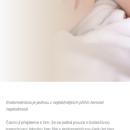
Endometrióza je jednou z nejběžnějších příčin ženské
neplodnosti.
Často ji přejdeme s tím, že se jedná pouze o bolestivou
menstruaci. Mnoho žen žije s endometriózou řadu let bez