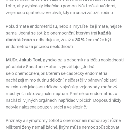
toho, aby vyhledaly lékařskou pomoc. Některé si uvědomí,
že je něco špatně až ve chvíli, kdy se snaží založit rodinu.
Pokud máte endometriózu, nebo si myslíte, že ji máte, nejste
sama. Jedná se totiž o onemocnění, kterým trpí
každá
desátá žena
a odhaduje se, že až u
30 %
žen může být
endometrióza příčinou neplodnosti.
MUDr. Jakub Texl
, gynekolog a odborník na léčbu neplodnosti
působící v Sanatoriu Helios, vysvětluje: „Jedná
se o onemocnění, při kterém se částečky endometria
nacházejí mimo dutinu děložní, nejčastěji v pánevní oblasti
na místech jako jsou děloha, vaječníky, vejcovody, močový
měchýř či rektovaginální septum. Raritně se endometrióza
nachází i v jiných orgánech, například v plicích. Doposud nikdy
nebyla nalezena pouze v srdci a ve slezině.“
Příznaky a symptomy tohoto onemocnění mohou být různé.
Některé ženy nemají žádné, jiným může nemoc způsobovat