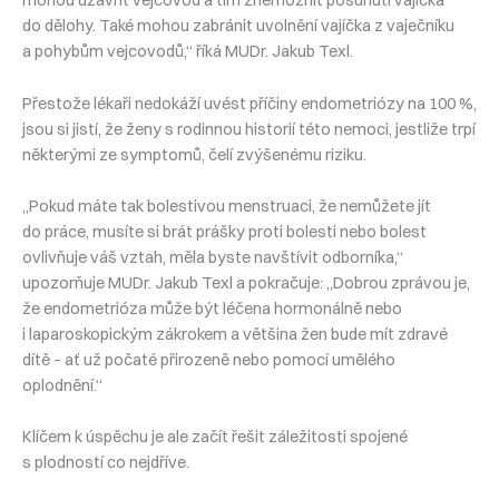
mohou uzavřít vejcovod a tím znemožnit posunutí vajíčka
do dělohy. Také mohou zabránit uvolnění vajíčka z vaječníku
a pohybům vejcovodů,“ říká MUDr. Jakub Texl.
Přestože lékaři nedokáží uvést příčiny endometriózy na 100 %,
jsou si jistí, že ženy s rodinnou historií této nemoci, jestliže trpí
některými ze symptomů, čelí zvýšenému riziku.
„Pokud máte tak bolestivou menstruaci, že nemůžete jít
do práce, musíte si brát prášky proti bolesti nebo bolest
ovlivňuje váš vztah, měla byste navštívit odborníka,“
upozorňuje MUDr. Jakub Texl a pokračuje: „Dobrou zprávou je,
že endometrióza může být léčena hormonálně nebo
i laparoskopickým zákrokem a většina žen bude mít zdravé
dítě – ať už počaté přirozeně nebo pomocí umělého
oplodnění.“
Klíčem k úspěchu je ale začít řešit záležitosti spojené
s plodností co nejdříve.