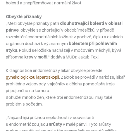
bolesti a znepříjemňovat normální život.
Obvyklé příznaky
„Mezi obvyklé příznaky patří
dlouhotrvající bolesti v oblasti
pánve
, obvykle se zhoršující v období měsíčků. V případě
rozmístění endometriálních ložisek v pochvě, čípku a okolních
orgánech dochází k významným
bolestem při pohlavním
styku
. Pokud se ložiska nacházejí v močovém měchýři, bývá
přítomna
krev v moči
,“ dodává MUDr. Jakub Texl.
K diagnostice endometriózy lékař obvykle provede
gynekologickou laparoskopii
. Zákrok se provádí v narkóze, lékař
prohlédne vejcovody, vaječníky a dělohu pomocí přístroje
připojeného na kameru.
Bohužel mnoho žen, které trpí endometriózou, mají také
problém s početím.
„Nejčastější příčinou neplodnosti v souvislosti
s endometriózou jsou
srůsty
v malé pánvi. Tyto srůsty