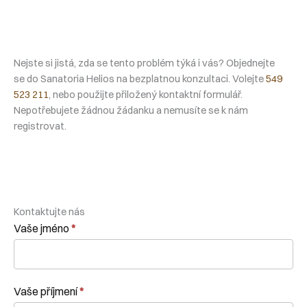
Nejste si jistá, zda se tento problém týká i vás? Objednejte
se do Sanatoria Helios na bezplatnou konzultaci. Volejte
549
523 211
, nebo použijte přiložený kontaktní formulář.
Nepotřebujete žádnou žádanku a nemusíte se k nám
registrovat.
Kontaktujte nás
Kontaktní
Vaše jméno
*
formulář
Vaše příjmení
*