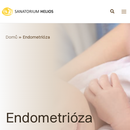
Přeskočit
na
obsah
Domů
Endometrióza
Endometrióza