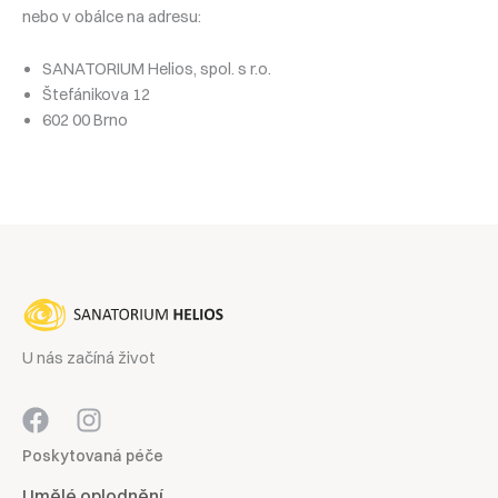
nebo v obálce na adresu:
SANATORIUM Helios, spol. s r.o.
Štefánikova 12
602 00 Brno
U nás začíná život
Poskytovaná péče
Umělé oplodnění