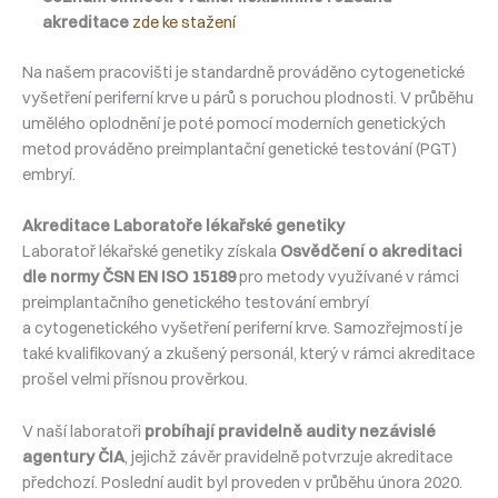
akreditace
zde ke stažení
Na našem pracovišti je standardně prováděno cytogenetické
vyšetření periferní krve u párů s poruchou plodnosti. V průběhu
umělého oplodnění je poté pomocí moderních genetických
metod prováděno preimplantační genetické testování (PGT)
embryí.
Akreditace Laboratoře lékařské genetiky
Laboratoř lékařské genetiky získala
Osvědčení o akreditaci
dle normy ČSN EN ISO 15189
pro metody využívané v rámci
preimplantačního genetického testování embryí
a cytogenetického vyšetření periferní krve. Samozřejmostí je
také kvalifikovaný a zkušený personál, který v rámci akreditace
prošel velmi přísnou prověrkou.
V naší laboratoři
probíhají pravidelně audity nezávislé
agentury ČIA
, jejichž závěr pravidelně potvrzuje akreditace
předchozí. Poslední audit byl proveden v průběhu února 2020.