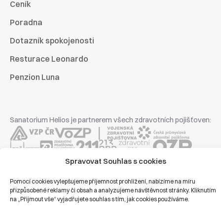
Ceník
Poradna
Dotazník spokojenosti
Resturace Leonardo
Penzion Luna
Sanatorium Helios je partnerem všech zdravotních pojišťoven:
Spravovat Souhlas s cookies
Copyright © 2026 | Všechna práva vyhrazena | Sanatorium Helios
Pomocí cookies vylepšujeme příjemnost prohlížení, nabízíme na míru
přizpůsobené reklamy či obsah a analyzujeme návštěvnost stránky. Kliknutím
Ochrana osobních údajů
na „Přijmout vše“ vyjadřujete souhlas s tím, jak cookies používáme.