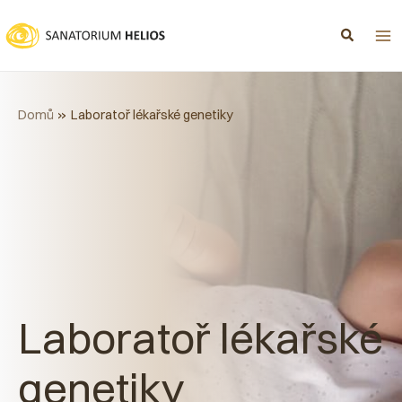
Přeskočit
na
obsah
Domů
Laboratoř lékařské genetiky
Laboratoř lékařské
genetiky