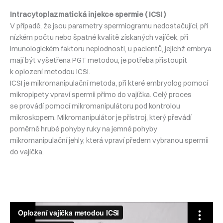
Intracytoplazmatická injekce spermie ( ICSI )
V případě, že jsou parametry spermiogramu nedostačující, při
nízkém počtu nebo špatné kvalitě získaných vajíček, při
imunologickém faktoru neplodnosti, u pacientů, jejichž embrya
mají být vyšetřena PGT metodou, je potřeba přistoupit
k oplození metodou ICSI.
ICSI je mikromanipulační metoda, při které embryolog pomocí
mikropipety vpraví spermii přímo do vajíčka. Celý proces
se provádí pomocí mikromanipulátoru pod kontrolou
mikroskopem. Mikromanipulátor je přístroj, který převádí
poměrně hrubé pohyby ruky na jemné pohyby
mikromanipulační jehly, která vpraví předem vybranou spermii
do vajíčka.