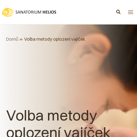
Přeskočit
na
obsah
Domů
Volba metody oplození vajíček
Volba metody
oplození vajíček