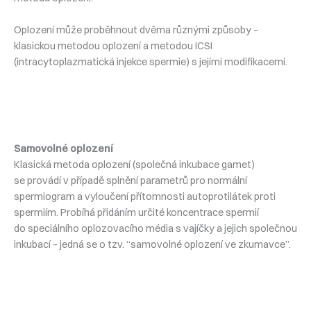
Oplození může proběhnout dvěma různými způsoby –
klasickou metodou oplození a metodou ICSI
(intracytoplazmatická injekce spermie) s jejími modifikacemi.
Samovolné oplození
Klasická metoda oplození (společná inkubace gamet)
se provádí v případě splnění parametrů pro normální
spermiogram a vyloučení přítomnosti autoprotilátek proti
spermiím. Probíhá přidáním určité koncentrace spermií
do speciálního oplozovacího média s vajíčky a jejich společnou
inkubací – jedná se o tzv. “samovolné oplození ve zkumavce”.