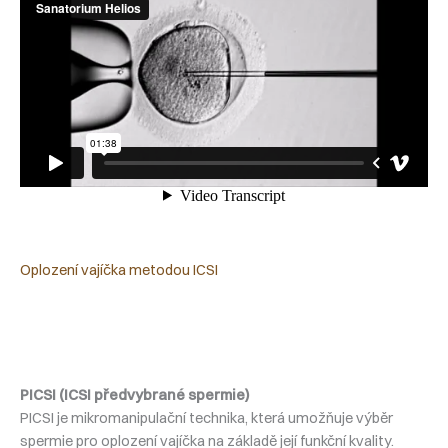
Oplození vajíčka metodou ICSI
PICSI (ICSI předvybrané spermie)
PICSI je mikromanipulační technika, která umožňuje výběr
spermie pro oplození vajíčka na základě její funkční kvality.