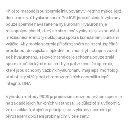
Při této metodě jsou spermie inkubovány v Petriho misce, jejíž
dno je pokryté hyaluronanem. Pro ICSI jsou následně vybírány
pouze spermie navázané na hyaluronan. Hyaluronan je
mukopolysacharid, který se přirozeně vyskytuje jako součást
mezibuněčné hmoty obklopující spolu s kumulárními buňkami
vajíčko. Aby mohla spermie při přirozeném oplození úspěšně
proniknout do vajíčka a oplodnit ho, musí být schopna vázat
se k hyaluronanu. Takové interakce je schopna pouze zralá
spermie. Vědeckými studiemi bylo potvrzeno, že spermie,
které jsou schopny vazby k hyaluronanu, mají lepší morfologii,
statisticky nižší podíl chromozomálních anomálií a lepší
integritu DNA.
Výhodou metody PICSI je především možnost výběru spermie
na základě jejích funkčních vlastností. Je důležité si uvědomit,
že na základě stejného principu jsou vybírány spermie i při
přirozeném oplození probíhajícím v těle ženy.