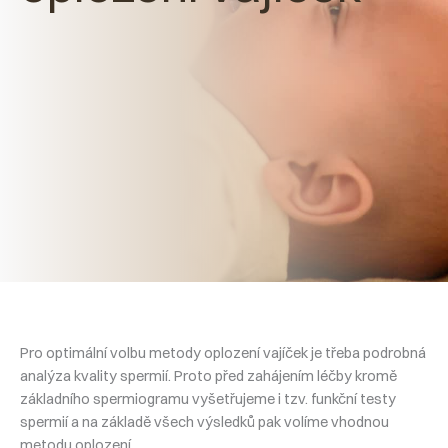
Pro optimální volbu metody oplození vajíček je třeba podrobná
analýza kvality spermií. Proto před zahájením léčby kromě
základního spermiogramu vyšetřujeme i tzv. funkční testy
spermií a na základě všech výsledků pak volíme vhodnou
metodu oplození.