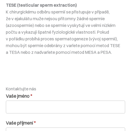
TESE (testicular sperm extraction)
K chirurgickému odběru spermií se přistupuje v případě,
že v ejakulátu muže nejsou přítomny žádné spermie
(azoospermie) nebo se spermie vyskytují ve velmi nízkém
počtu a vykazují špatné fyziologické vlastnosti. Pokud
v pořádku probíhá proces spermatogeneze (vývoj spermií),
mohou být spermie odebrány z varlete pomocí metod TESE
a TESA nebo z nadvarlete pomocí metod MESA a PESA.
Kontaktujte nás
Kontaktní
Vaše jméno
*
formulář
Vaše příjmení
*