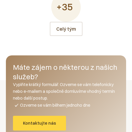
+35
Celý tým
Máte zájem o některou z našich
služeb?
Vyplňte krátký formulář. Ozveme se vám telefonicky
nebo e-mailem a společně domluvíme vhodný termín
nebo další postup.
Ozveme se vám během jednoho dne
Kontaktujte nás