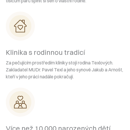
tisícům párů splnit si sen o vlastní rodině.
Klinika s rodinnou tradicí
Za pečujícím prostředím kliniky stojí rodina Texlových.
Zakladatel MUDr. Pavel Texl a jeho synové Jakub a Arnošt,
kteří v jeho práci nadále pokračují.
Více než 10 000 narozených dětí