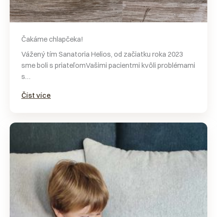
Čakáme chlapčeka!
Vážený tím Sanatoria Helios, od začiatku roka 2023
sme boli s priateľomVašimi pacientmi kvôli problémami
s…
Číst více