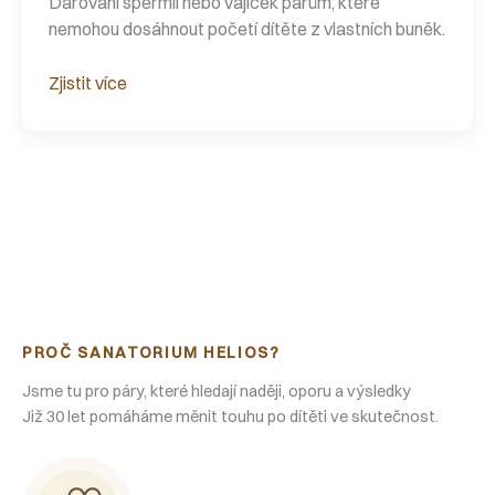
Darování spermií nebo vajíček párům, které
nemohou dosáhnout početí dítěte z vlastních buněk.
Zjistit více
PROČ SANATORIUM HELIOS?
Jsme tu pro páry, které hledají naději, oporu a výsledky
Již 30 let pomáháme měnit touhu po dítěti ve skutečnost.