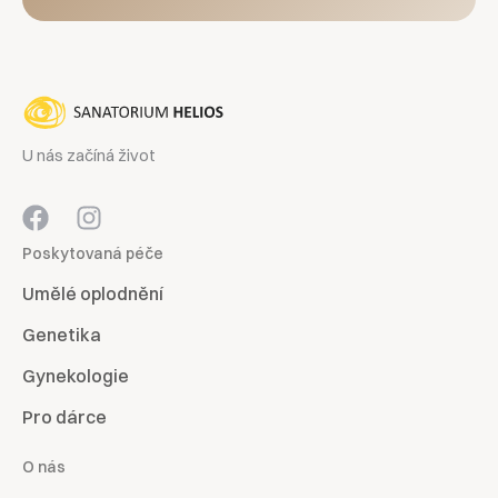
U nás začíná život
Poskytovaná péče
Umělé oplodnění
Genetika
Gynekologie
Pro dárce
O nás