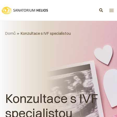
Přeskočit
na
obsah
Domů
Konzultace s IVF specialistou
Konzultace s IVF
specialistou