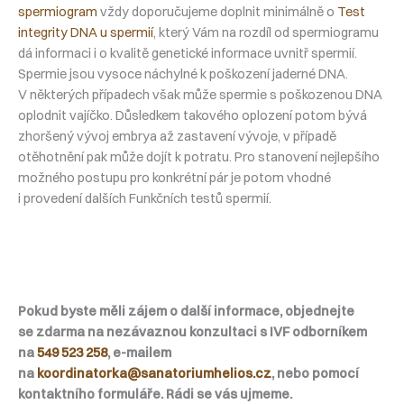
spermiogram
vždy doporučujeme doplnit minimálně o
Test
integrity DNA u spermií
, který Vám na rozdíl od spermiogramu
dá informaci i o kvalitě genetické informace uvnitř spermií.
Spermie jsou vysoce náchylné k poškození jaderné DNA.
V některých případech však může spermie s poškozenou DNA
oplodnit vajíčko. Důsledkem takového oplození potom bývá
zhoršený vývoj embrya až zastavení vývoje, v případě
otěhotnění pak může dojít k potratu. Pro stanovení nejlepšího
možného postupu pro konkrétní pár je potom vhodné
i provedení dalších Funkčních testů spermií.
Pokud byste měli zájem o další informace, objednejte
se zdarma na nezávaznou konzultaci s IVF odborníkem
na
549 523 258
, e-mailem
na
koordinatorka@sanatoriumhelios.cz
, nebo pomocí
kontaktního formuláře. Rádi se vás ujmeme.