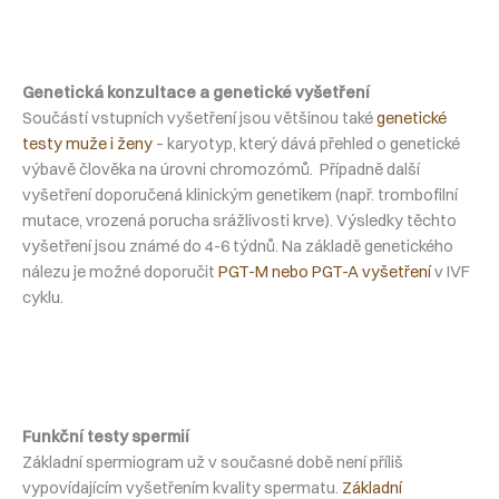
Genetická konzultace a genetické vyšetření
Součástí vstupních vyšetření jsou většinou také
genetické
testy muže i ženy
– karyotyp, který dává přehled o genetické
výbavě člověka na úrovni chromozómů. Případně další
vyšetření doporučená klinickým genetikem (např. trombofilní
mutace, vrozená porucha srážlivosti krve). Výsledky těchto
vyšetření jsou známé do 4-6 týdnů. Na základě genetického
nálezu je možné doporučit
PGT-M nebo PGT-A vyšetření
v IVF
cyklu.
Funkční testy spermií
Základní spermiogram už v současné době není příliš
vypovídajícím vyšetřením kvality spermatu.
Základní