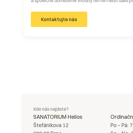
a společně domluvíme vhodný termín nebo další p
Kontaktujte nás
Kde nás najdete?
SANATORIUM Helios
Ordinačn
Štefánikova 12
Po – Pá: 