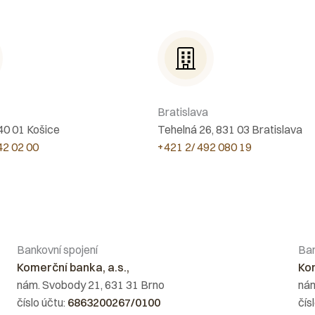
Bratislava
040 01 Košice
Tehelná 26, 831 03 Bratislava
42 02 00
+421 2/ 492 080 19
Bankovní spojení
Ban
Komerční banka, a.s.,
Kom
nám. Svobody 21, 631 31 Brno
nám
číslo účtu:
6863200267/0100
čís