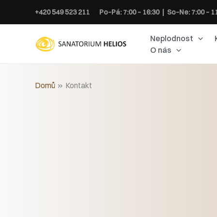
Přeskočit
+420 549 523 211
Po–Pá: 7:00 – 16:30 | So–Ne: 7:00 – 1
na
obsah
Neplodnost
O nás
Domů
Kontakt