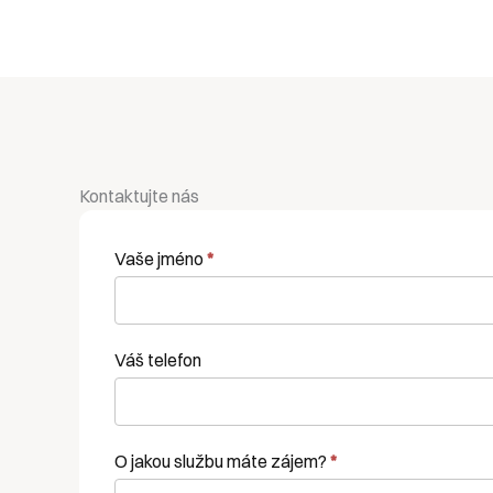
Kontaktujte nás
Kontaktní
Vaše jméno
*
formulář
Váš telefon
O jakou službu máte zájem?
*