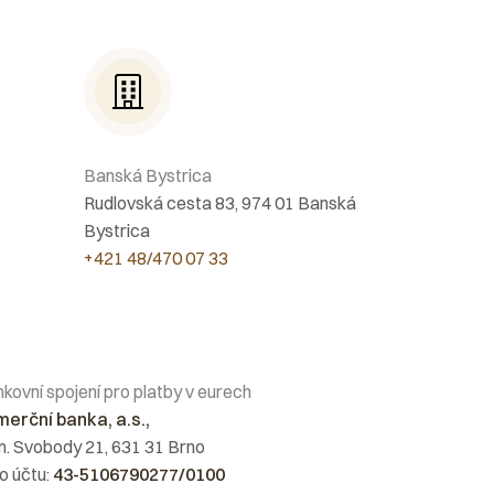
Banská Bystrica
Rudlovská cesta 83, 974 01 Banská
Bystrica
+421 48/470 07 33
kovní spojení pro platby v eurech
erční banka, a.s.,
. Svobody 21, 631 31 Brno
lo účtu:
43-5106790277/0100