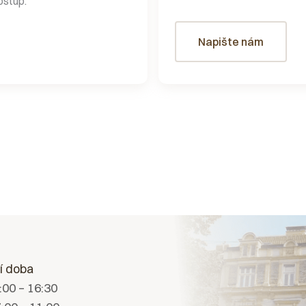
ostup.
Napište nám
í doba
7:00 – 16:30