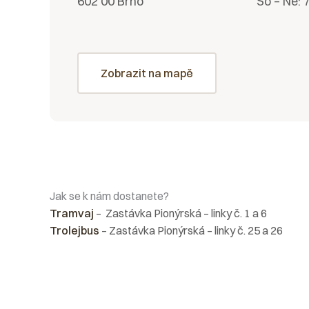
602 00 Brno
So – Ne: 
Zobrazit na mapě
Jak se k nám dostanete?
Tramvaj
– Zastávka Pionýrská – linky č. 1 a 6
Trolejbus
– Zastávka Pionýrská – linky č. 25 a 26