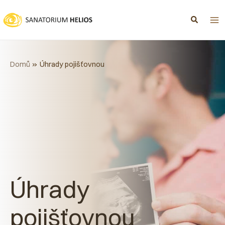
Přeskočit
na
obsah
Domů
Úhrady pojišťovnou
Úhrady
pojišťovnou