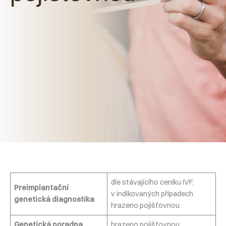
dle stávajícího ceníku IVF,
Preimplantační
v indikovaných případech
genetická diagnostika
hrazeno pojišťovnou
Genetická poradna
hrazeno pojišťovnou