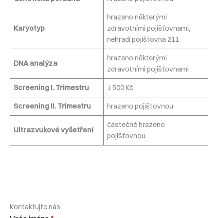
hrazeno některými
Karyotyp
zdravotními pojišťovnami,
nehradí pojišťovna 211
hrazeno některými
DNA analýza
zdravotními pojišťovnami
Screening I. Trimestru
1 500 Kč
Screening II. Trimestru
hrazeno pojišťovnou
částečně hrazeno
Ultrazvukové vyšetření
pojišťovnou
Kontaktujte nás
Kontaktní