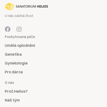
U nás začíná život
Poskytovaná péče
Umělé oplodnění
Genetika
Gynekologie
Pro dárce
O nás
Proč Helios?
Náš tým