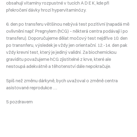
obsahují vitamíny rozpustné v tucích A D E K, kde při
překročení dávky hrozí hypervitaminózy.
6. den po transferu většinou nebývá test pozitivní (napadá mě
ovlivnění např. Pregnylem (hCG) – některá centra podávají i po
transferu). Doporučujeme dělat močový test nejdříve 10. den
po transnferu, výsledek je vždy jen orientační. 12.-14. den pak
vždy krevní test, který je jediný validní. Za biochemickou
graviditu považujeme hCG zjistitelné z krve, které ale
nestoupá adekvátně a těhotenství dále nepokračuje.
Spíš než změnu dárkyně, bych uvažoval o změně centra
asistované reprodukce ….
S pozdravem