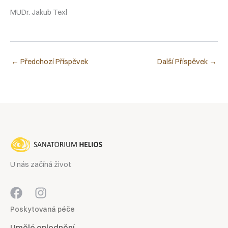
MUDr. Jakub Texl
←
Předchozí Příspěvek
Další Příspěvek
→
U nás začíná život
Poskytovaná péče
Umělé oplodnění