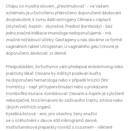
Chápu co myslíte slovem „přestimulovat“ – ve Vašem
schématu je u Estrofemu překročeno doporučené dávkování
dvojnásobně, k tomu další estrogeny Climara v náplasti
(zbytečné), Aspirin – zbytečné, Prednol (kortikoidy) – bez
jednoznačné indikace imunologa nedoporučujeme – má
značné nežádoucí účinky. Gestageny u nás dáváme ve formě
vaginálních tablet Utrogestan, U vaginálního gelu Crinone je
doporučeno dávkovat 1x denně.
Předpokládám, že Euthyrox vám předepsal endokrinolog nebo
praktický lékař. Clexane by měl být podáván buďto
na doporučení hematologa nebo v případě hrozící žilní
trombózy – např. při hyperstimulaci nebo u prokázané
trombofilní mutace. Kombinovat Clexane a Aspirin je vyloženě
nebezpečné, hrozí krvácení do zažívacího traktu, sítnice nebo
i jiných vnitřních orgánů.
Kyselina listová – ano, pro všechny ženy snažící
se o otěhotnění v dávce 400 mikrogramů denně,
multivitamínové preparáty rovněž s rozumem – některé