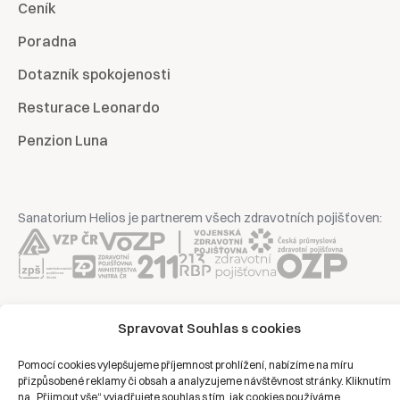
Ceník
Poradna
Dotazník spokojenosti
Resturace Leonardo
Penzion Luna
Sanatorium Helios je partnerem všech zdravotních pojišťoven:
Copyright © 2026 | Všechna práva vyhrazena | Sanatorium Helios
Spravovat Souhlas s cookies
Ochrana osobních údajů
Pomocí cookies vylepšujeme příjemnost prohlížení, nabízíme na míru
přizpůsobené reklamy či obsah a analyzujeme návštěvnost stránky. Kliknutím
na „Přijmout vše“ vyjadřujete souhlas s tím, jak cookies používáme.