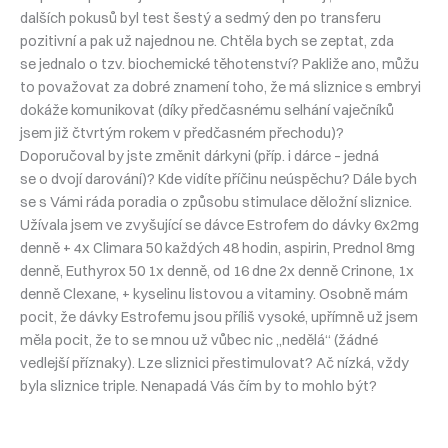
dalších pokusů byl test šestý a sedmý den po transferu
pozitivní a pak už najednou ne. Chtěla bych se zeptat, zda
se jednalo o tzv. biochemické těhotenství? Pakliže ano, můžu
to považovat za dobré znamení toho, že má sliznice s embryi
dokáže komunikovat (díky předčasnému selhání vaječníků
jsem již čtvrtým rokem v předčasném přechodu)?
Doporučoval by jste změnit dárkyni (příp. i dárce – jedná
se o dvojí darování)? Kde vidíte příčinu neúspěchu? Dále bych
se s Vámi ráda poradia o způsobu stimulace děložní sliznice.
Užívala jsem ve zvyšující se dávce Estrofem do dávky 6x2mg
denně + 4x Climara 50 každých 48 hodin, aspirin, Prednol 8mg
denně, Euthyrox 50 1x denně, od 16 dne 2x denně Crinone, 1x
denně Clexane, + kyselinu listovou a vitaminy. Osobně mám
pocit, že dávky Estrofemu jsou příliš vysoké, upřímně už jsem
měla pocit, že to se mnou už vůbec nic „nedělá“ (žádné
vedlejší příznaky). Lze sliznici přestimulovat? Ač nízká, vždy
byla sliznice triple. Nenapadá Vás čím by to mohlo být?