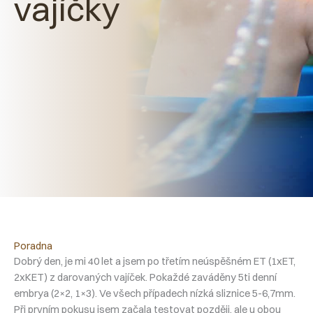
vajíčky
Poradna
Dobrý den, je mi 40 let a jsem po třetím neúspěšném ET (1xET,
2xKET) z darovaných vajíček. Pokaždé zaváděny 5ti denní
embrya (2×2, 1×3). Ve všech případech nízká sliznice 5-6,7mm.
Při prvním pokusu jsem začala testovat později, ale u obou