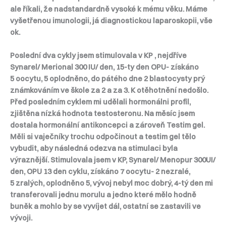
ale říkali, že nadstandardně vysoké k mému věku. Máme
vyšetřenou imunologii, já diagnostickou laparoskopii, vše
ok.
Poslední dva cykly jsem stimulovala v KP , nejdříve
Synarel/ Merional 300 IU/ den, 15-ty den OPU- získáno
5 oocytu, 5 oplodněno, do pátého dne 2 blastocysty prý
známkováním ve škole za 2 a za 3. K otěhotnění nedošlo.
Před posledním cyklem mi udělali hormonálni profil,
zjištěna nízká hodnota testosteronu. Na měsíc jsem
dostala hormonální antikoncepci a zároveň Testim gel.
Měli si vaječníky trochu odpočinout a testim gel tělo
vybudit, aby následná odezva na stimulaci byla
výraznější. Stimulovala jsem v KP, Synarel/ Menopur 300UI/
den, OPU 13 den cyklu, získáno 7 oocytu- 2 nezralé,
5 zralých, oplodněno 5, vývoj nebyl moc dobrý, 4-tý den mi
transferovali jednu morulu a jedno které mělo hodně
buněk a mohlo by se vyvíjet dál, ostatní se zastavili ve
vývoji.