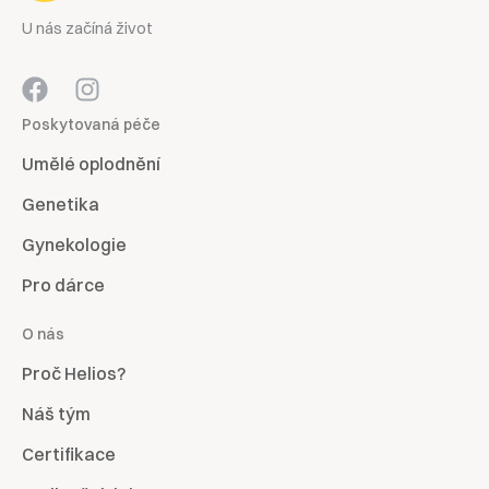
U nás začíná život
Poskytovaná péče
Umělé oplodnění
Genetika
Gynekologie
Pro dárce
O nás
Proč Helios?
Náš tým
Certifikace