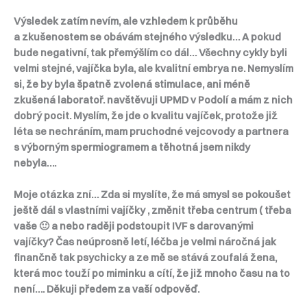
Výsledek zatím nevím, ale vzhledem k průběhu
a zkušenostem se obávám stejného výsledku… A pokud
bude negativní, tak přemýšlím co dál… Všechny cykly byli
velmi stejné, vajíčka byla, ale kvalitní embrya ne. Nemyslím
si, že by byla špatně zvolená stimulace, ani méně
zkušená laboratoř. navštěvuji UPMD v Podolí a mám z nich
dobrý pocit. Myslím, že jde o kvalitu vajíček, protože již
léta se nechráním, mam pruchodné vejcovody a partnera
s výborným spermiogramem a těhotná jsem nikdy
nebyla….
Moje otázka zní… Zda si myslíte, že má smysl se pokoušet
ještě dál s vlastními vajíčky , změnit třeba centrum ( třeba
vaše 🙂 a nebo raději podstoupit IVF s darovanými
vajíčky? Čas neúprosně letí, léčba je velmi náročná jak
finančně tak psychicky a ze mě se stává zoufalá žena,
která moc touží po miminku a cítí, že již mnoho času na to
není…. Děkuji předem za vaší odpověď.