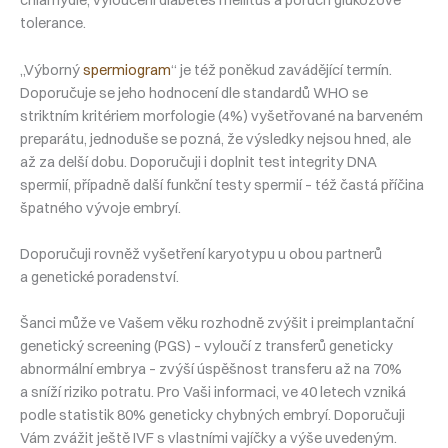
chlamydie, vyloučení diabetes mellitus a poruch glukózové
tolerance.
„Výborný
spermiogram
“ je též poněkud zavádějící termín.
Doporučuje se jeho hodnocení dle standardů WHO se
striktním kritériem morfologie (4%) vyšetřované na barveném
preparátu, jednoduše se pozná, že výsledky nejsou hned, ale
až za delší dobu. Doporučuji i doplnit test integrity DNA
spermií, případně další funkční testy spermií – též častá příčina
špatného vývoje embryí.
Doporučuji rovněž vyšetření karyotypu u obou partnerů
a genetické poradenství.
Šanci může ve Vašem věku rozhodně zvýšit i preimplantační
genetický screening (PGS) – vyloučí z transferů geneticky
abnormální embrya – zvýší úspěšnost transferu až na 70%
a sníží riziko potratu. Pro Vaši informaci, ve 40 letech vzniká
podle statistik 80% geneticky chybných embryí. Doporučuji
Vám zvážit ještě IVF s vlastními vajíčky a výše uvedeným.