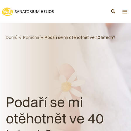
Přeskočit
na
obsah
Domů
Poradna
Podaří se mi otěhotnět ve 40 letech?
Podaří se mi
otěhotnět ve 40