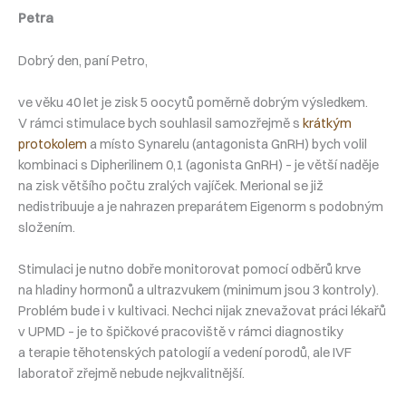
Petra
Dobrý den, paní Petro,
ve věku 40 let je zisk 5 oocytů poměrně dobrým výsledkem.
V rámci stimulace bych souhlasil samozřejmě s
krátkým
protokolem
a místo Synarelu (antagonista GnRH) bych volil
kombinaci s Dipherilinem 0,1 (agonista GnRH) – je větší naděje
na zisk většího počtu zralých vajíček. Merional se již
nedistribuuje a je nahrazen preparátem Eigenorm s podobným
složením.
Stimulaci je nutno dobře monitorovat pomocí odběrů krve
na hladiny hormonů a ultrazvukem (minimum jsou 3 kontroly).
Problém bude i v kultivaci. Nechci nijak znevažovat práci lékařů
v UPMD – je to špičkové pracoviště v rámci diagnostiky
a terapie těhotenských patologií a vedení porodů, ale IVF
laboratoř zřejmě nebude nejkvalitnější.