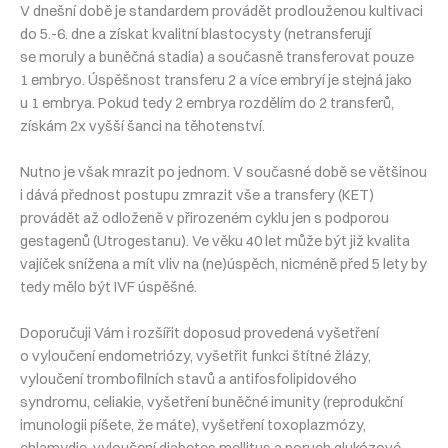
V dnešní době je standardem provádět prodlouženou kultivaci
do 5.-6. dne a získat kvalitní blastocysty (netransferují
se moruly a buněčná stadia) a současně transferovat pouze
1 embryo. Úspěšnost transferu 2 a více embryí je stejná jako
u 1 embrya. Pokud tedy 2 embrya rozdělím do 2 transferů,
získám 2x vyšší šanci na těhotenství.
Nutno je však mrazit po jednom. V současné době se většinou
i dává přednost postupu zmrazit vše a transfery (KET)
provádět až odloženě v přirozeném cyklu jen s podporou
gestagenů (Utrogestanu). Ve věku 40 let může být již kvalita
vajíček snížena a mít vliv na (ne)úspěch, nicméně před 5 lety by
tedy mělo být IVF úspěšné.
Doporučuji Vám i rozšířit doposud provedená vyšetření
o vyloučení endometriózy, vyšetřit funkci štítné žlázy,
vyloučení trombofilních stavů a antifosfolipidového
syndromu, celiakie, vyšetření buněčné imunity (reprodukční
imunologii píšete, že máte), vyšetření toxoplazmózy,