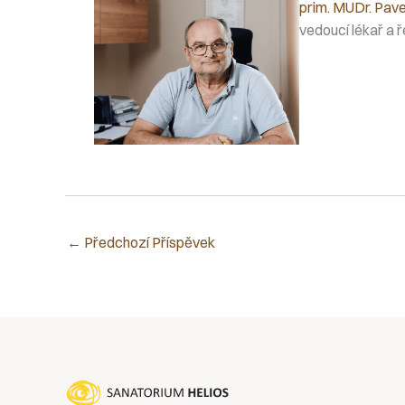
prim. MUDr. Pave
vedoucí lékař a ř
←
Předchozí Příspěvek