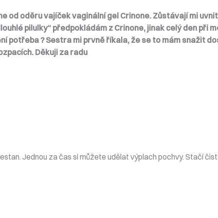
 od oděru vajíček vaginální gel Crinone. Zůstávají mi uvni
louhlé pilulky“ předpokládám z Crinone, jinak celý den při 
není potřeba ? Sestra mi prvně říkala, že se to mám snažit 
rozpacích. Děkuji za radu
stan. Jednou za čas si můžete udělat výplach pochvy. Stačí čis