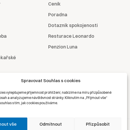
?
Ceník
Poradna
Dotazník spokojenosti
oba
Resturace Leonardo
Penzion Luna
ékařské
Spravovat Souhlas s cookies
ies vylepšujeme příjemnost prohlížení, nabízíme na míru přizpůsobené
bsah a analyzujeme návštěvnost stránky. Kliknutím na „Přijmout vše“
souhlas s tím, jak cookies používáme.
mout vše
Odmítnout
Přizpůsobit