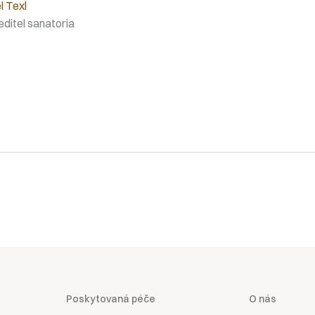
l Texl
editel sanatoria
Poskytovaná péče
O nás