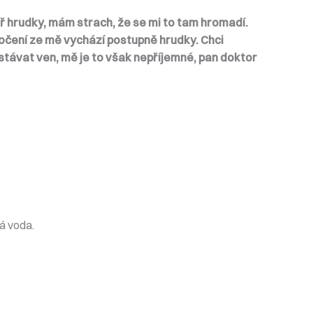
tř hrudky, mám strach, že se mi to tam hromadí.
močení ze mě vychází postupně hrudky. Chci
dostávat ven, mě je to však nepříjemné, pan doktor
tá voda.