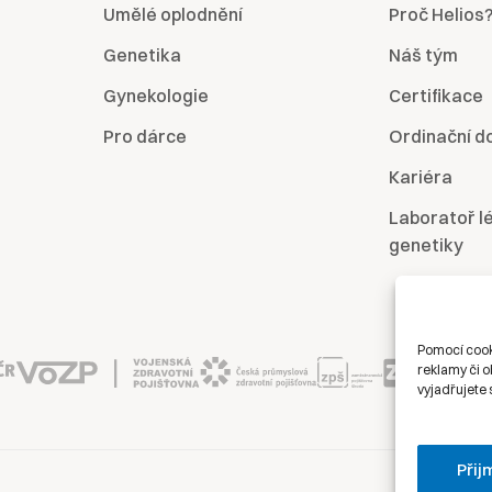
Umělé oplodnění
Proč Helios
Genetika
Náš tým
Gynekologie
Certifikace
Pro dárce
Ordinační d
Kariéra
Laboratoř l
genetiky
Pomocí cook
reklamy či o
vyjadřujete 
Přij