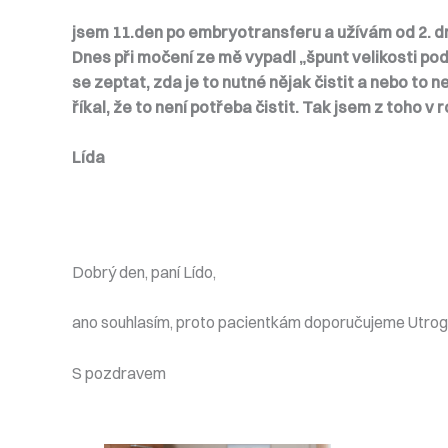
jsem 11.den po embryotransferu a užívám od 2. dne
Dnes při močení ze mě vypadl „špunt velikosti pod
se zeptat, zda je to nutné nějak čistit a nebo to 
říkal, že to není potřeba čistit. Tak jsem z toho v 
Lída
Dobrý den, paní Lído,
ano souhlasím, proto pacientkám doporučujeme Utroge
S pozdravem