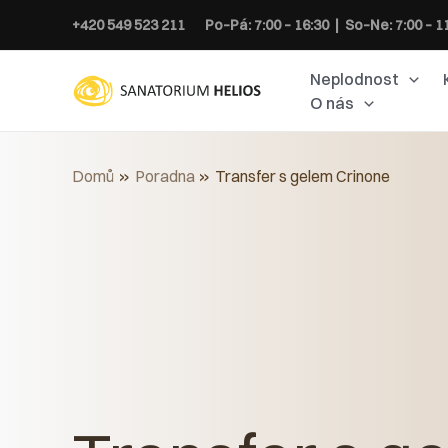
Přeskočit
+420 549 523 211
Po–Pá: 7:00 – 16:30 | So–Ne: 7:00 – 1
na
obsah
Neplodnost
O nás
Domů
Poradna
Transfer s gelem Crinone