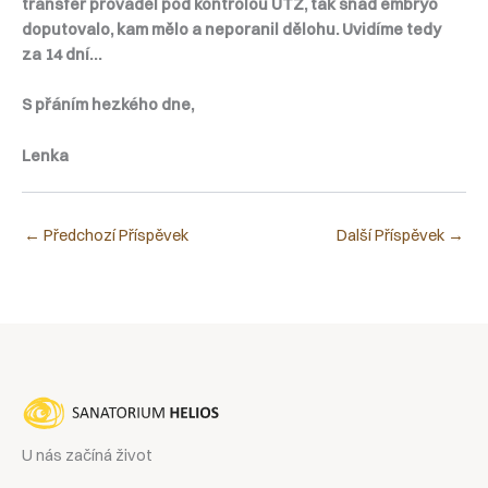
transfer prováděl pod kontrolou UTZ, tak snad embryo
doputovalo, kam mělo a neporanil dělohu. Uvidíme tedy
za 14 dní…
S přáním hezkého dne,
Lenka
←
Předchozí Příspěvek
Další Příspěvek
→
U nás začíná život