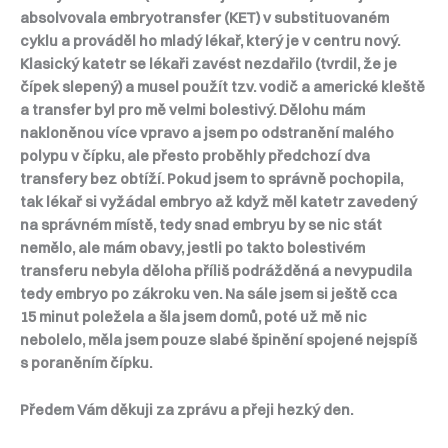
absolvovala embryotransfer (KET) v substituovaném
cyklu a prováděl ho mladý lékař, který je v centru nový.
Klasický katetr se lékaři zavést nezdařilo (tvrdil, že je
čípek slepený) a musel použít tzv. vodič a americké kleště
a transfer byl pro mě velmi bolestivý. Dělohu mám
nakloněnou více vpravo a jsem po odstranění malého
polypu v čípku, ale přesto proběhly předchozí dva
transfery bez obtíží. Pokud jsem to správně pochopila,
tak lékař si vyžádal embryo až když měl katetr zavedený
na správném místě, tedy snad embryu by se nic stát
nemělo, ale mám obavy, jestli po takto bolestivém
transferu nebyla děloha příliš podrážděná a nevypudila
tedy embryo po zákroku ven. Na sále jsem si ještě cca
15 minut poležela a šla jsem domů, poté už mě nic
nebolelo, měla jsem pouze slabé špinění spojené nejspíš
s poraněním čípku.
Předem Vám děkuji za zprávu a přeji hezký den.