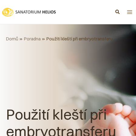
Přeskočit
na
obsah
Domů
Poradna
Použití kleští při embryotransferu
Použití kleští při
embryotransferu