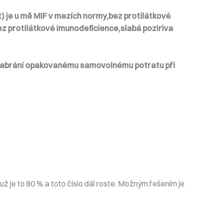
) je u mě MIF v mezích normy,bez protilátkové
 protilátkové imunodeficience,slabá poziriva
zabrání opakovanému samovolnému potratu při
ž je to 80 % a toto číslo dál roste. Možným řešením je