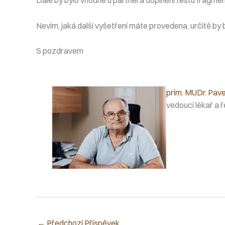
Nevím, jaká další vyšetření máte provedena, určitě by b
S pozdravem
prim. MUDr. Pave
vedoucí lékař a ř
←
Předchozí Příspěvek