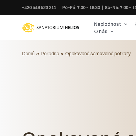
Přeskočit
+420 549 523 211
Po–Pá: 7:00 – 16:30 | So–Ne: 7:00 – 1
na
obsah
Neplodnost
O nás
Domů
Poradna
Opakované samovolné potraty