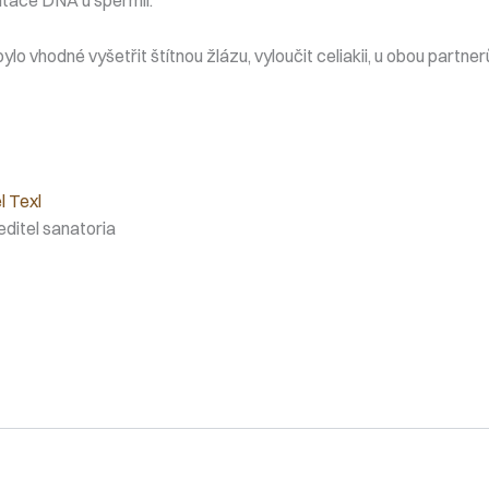
ylo vhodné vyšetřit štítnou žlázu, vyloučit celiakii, u obou partn
l Texl
editel sanatoria