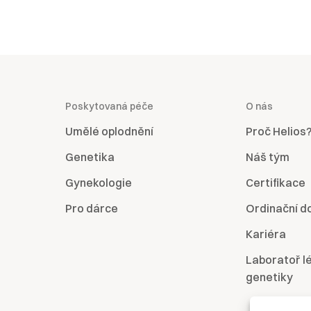
Poskytovaná péče
O nás
Umělé oplodnění
Proč Helios
Genetika
Náš tým
Gynekologie
Certifikace
Pro dárce
Ordinační d
Kariéra
Laboratoř l
genetiky