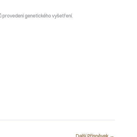
erů provedení genetického vyšetření.
Další Příspěvek
→