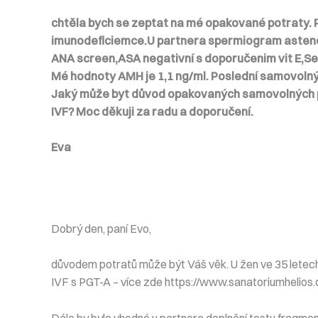
chtěla bych se zeptat na mé opakované potraty. P
imunodeficiemce.U partnera spermiogram astenote
ANA screen,ASA negativní s doporučenim vit E,Se
Mé hodnoty AMH je 1,1 ng/ml. Poslední samovolný 
Jaký může byt důvod opakovaných samovolných p
IVF? Moc děkuji za radu a doporučení.
Eva
Dobrý den, paní Evo,
důvodem potratů může být Váš věk. U žen ve 35 letech 
IVF s PGT-A – více zde https://www.sanatoriumhelios
Dále by bylo vhodné u partnera doplnění testu fragme