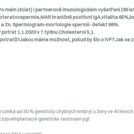
o mém (41let) i partnerově imunologickém vyšetření (39 let
ratoospermie,MAR hraničně pozitivní IgA,vitalita 65%,bez
 a Zn. Spermiogram-morfologie spermií- defekt 86%.
potrat 1.1.2020 v 7.týdnu.Cholesterol 5,1.
otratů?Jakou máme možnost, pokud by šlo o IVF? Jak se 
vzniká asi 50 % geneticky chybných embryí, u ženy ve 40 letech u
.cz/preimplantacni-geneticke-testovani-pgt
ntace DNA u spermií.