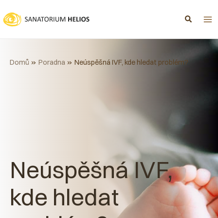
Přeskočit
na
obsah
Domů
Poradna
Neúspěšná IVF, kde hledat problém?
Neúspěšná IVF,
kde hledat