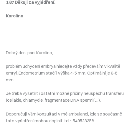
1.87 Děkuji za vyjádření.
Karolína
Dobrý den, paní Karolíno,
problém uchycení embrya hledejte vždy především v kvalitě
emryí. Endometrium stačí i výška 4-5 mm. Optimální je 6-8
mm.
Je třeba vyšetřit i ostatní možné příčiny neúspěchu transferu
(celiakie, chlamydie, fragmentace DNA spermií …).
Doporučuji Vám konzultaci v mé ambulanci, kde se současně
tato vyšetření mohou doplnit. tel.: 549523258.