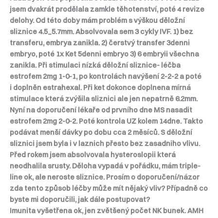
jsem dvakrát prodělala zamkle těhotenství, poté 4 revize
delohy. Od této doby mám problém s výškou děložní
sliznice 4.5_5.7mm. Absolvovala sem 3 cykly IVF. 1) bez
transferu, embrya zanikla. 2) čerstvý transfer 3denni
embryo, poté 1x Ket 5denni embryo 3) 6 embryii všechna
zanikla. Při stimulaci nízká děložní sliznice- léčba
estrofem 2mg 1-0-1, po kontrolách navýšení 2-2-2 a poté
i doplněn estrahexal. Při ket dokonce doplnena mírná
stimulace která zvýšila sliznici ale jen nepatrně 6.2mm.
Nyní na doporučení lékaře od prvního dne MS nasadit
estrofem 2mg 2-0-2. Poté kontrola UZ kolem 14dne. Takto
podávat menší dávky po dobu cca 2 měsíců. S děložní
sliznici jsem byla i v laznich přesto bez zasadniho vlivu.
Před rokem jsem absolvovala hysteroslopii která
neodhalila srusty. Děloha vypadá v pořádku, mám triple-
line ok, ale neroste sliznice. Prosím o doporučení/názor
zda tento způsob léčby může mít nějaký vliv? Případně co
byste mi doporučili, jak dále postupovat?
Imunita vyšetřena ok, jen zvětšený počet NK bunek. AMH