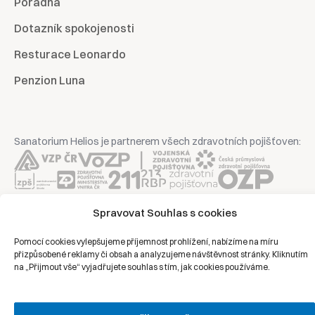
Poradna
Dotazník spokojenosti
Resturace Leonardo
Penzion Luna
Sanatorium Helios je partnerem všech zdravotních pojišťoven:
Spravovat Souhlas s cookies
Copyright © 2026 | Všechna práva vyhrazena | Sanatorium Helios
Pomocí cookies vylepšujeme příjemnost prohlížení, nabízíme na míru
Ochrana osobních údajů
přizpůsobené reklamy či obsah a analyzujeme návštěvnost stránky. Kliknutím
na „Přijmout vše“ vyjadřujete souhlas s tím, jak cookies používáme.
Právní prohlášení
Zásady cookies