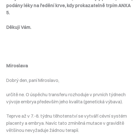
podány léky na ředění krve, kdy prokazatelně trpím ANXA
5.
Děkuji Vám.
Miroslava
Dobrý den, paní Miroslavo,
určitě ne. O úspěchu transferu rozhoduje v prvních týdnech
vývoje embrya především jeho kvalita (genetická výbava).
Teprve až v 7.-8. týdnu těhotenství se vytváří cévní systém
placenty a embrya. Navíc tato zmíněná mutace v graviditě
většinou nevyžaduje žádnou terapii.