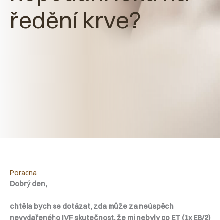
ředění krve?
Poradna
Dobrý den,
chtěla bych se dotázat, zda může za neúspěch
nevydařeného IVF skutečnost, že mi nebyly po ET (1x EB/2)