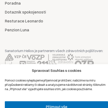
Poradna
Dotazník spokojenosti
Resturace Leonardo
Penzion Luna
Sanatorium Helios je partnerem všech zdravotních pojišťoven:
Spravovat Souhlas s cookies
Copyright © 2026 | Všechna práva vyhrazena | Sanatorium Helios
Pomocí cookies vylepšujeme příjemnost prohlížení, nabízíme na míru
přizpůsobené reklamy či obsah a analyzujeme návštěvnost stránky. Kliknutím
na „Přijmout vše“ vyjadřujete souhlas s tím, jak cookies používáme.
Ochrana osobních údajů
Právní prohlášení
Zásady cookies
Přijmout vše