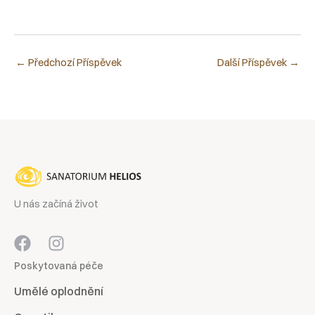
←
Předchozí Příspěvek
Další Příspěvek
→
U nás začíná život
Poskytovaná péče
Umělé oplodnění