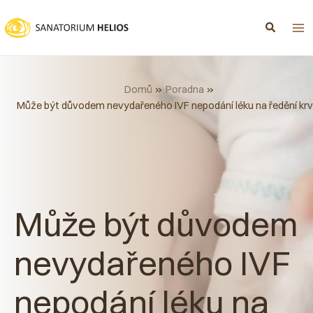
Přeskočit
na
obsah
Domů
Poradna
Může být důvodem nevydařeného IVF nepodání léku na ředění kr
Může být důvodem
nevydařeného IVF
nepodání léku na