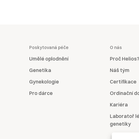
Poskytovaná péče
O nás
Umělé oplodnění
Proč Helios
Genetika
Náš tým
Gynekologie
Certifikace
Pro dárce
Ordinační d
Kariéra
Laboratoř l
genetiky