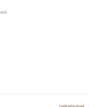
tech.
Další Příspěvek
→