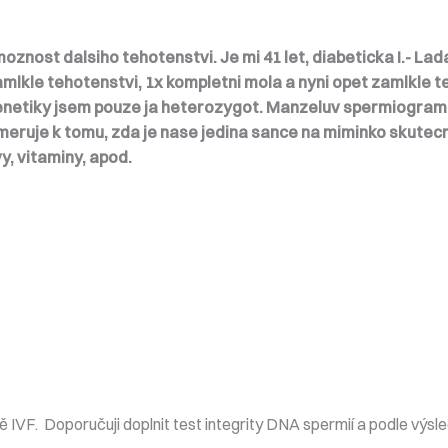
oznost dalsiho tehotenstvi. Je mi 41 let, diabeticka I.- Lad
mlkle tehotenstvi, 1x kompletni mola a nyni opet zamlkle teh
enetiky jsem pouze ja heterozygot. Manzeluv spermiogram 
eruje k tomu, zda je nase jedina sance na miminko skutecn
y, vitaminy, apod.
VF. Doporučuji doplnit test integrity DNA spermií a podle výsled