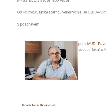
MFSS, MACS a ICSI nebo PICSI.
Od 40. roku vajíčka stárnou velmi rychle. Je OBRA
S pozdravem
prim. MUDr. Pave
vedoucí lékař a ř
←
Předchozí Příspěvek