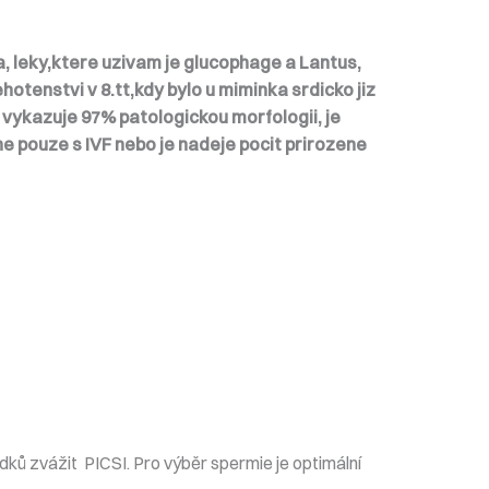
a, leky,ktere uzivam je glucophage a Lantus,
otenstvi v 8.tt,kdy bylo u miminka srdicko jiz
vykazuje 97% patologickou morfologii, je
e pouze s IVF nebo je nadeje pocit prirozene
ků zvážit PICSI. Pro výběr spermie je optimální