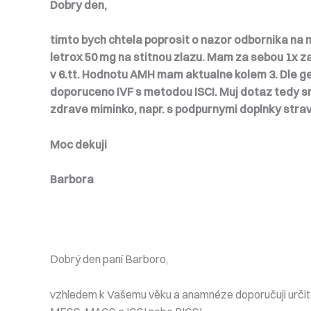
Dobry den,
timto bych chtela poprosit o nazor odbornika na m
letrox 50 mg na stitnou zlazu. Mam za sebou 1x za
v 6.tt. Hodnotu AMH mam aktualne kolem 3. Dle g
doporuceno IVF s metodou ISCI. Muj dotaz tedy sm
zdrave miminko, napr. s podpurnymi doplnky strav
Moc dekuji
Barbora
Dobrý den paní Barboro,
vzhledem k Vašemu věku a anamnéze doporučuji určitě I