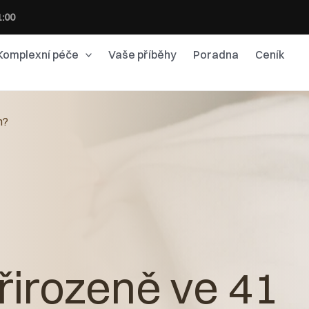
1:00
Komplexní péče
Vaše příběhy
Poradna
Ceník
h?
řirozeně ve 41