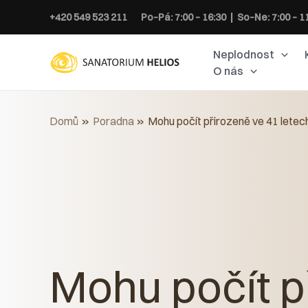
Přeskočit
+420 549 523 211
Po–Pá: 7:00 – 16:30 | So–Ne: 7:00 – 1
na
obsah
Neplodnost
O nás
Domů
Poradna
Mohu počít přirozeně ve 41 letec
Mohu počít p