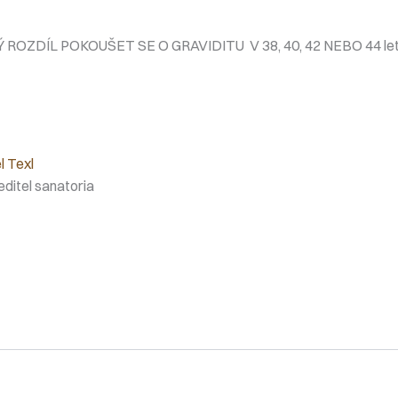
VSKÝ ROZDÍL POKOUŠET SE O GRAVIDITU V 38, 40, 42 NEBO 44 le
l Texl
editel sanatoria