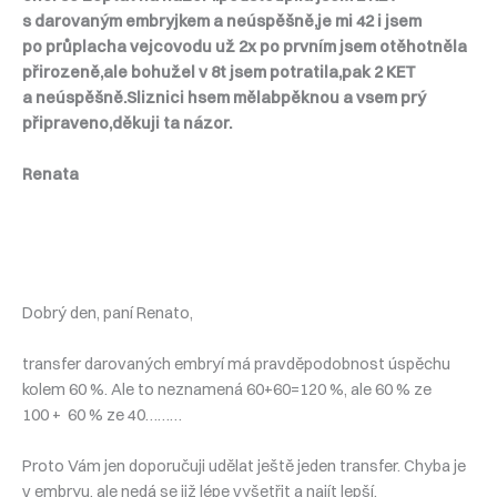
s darovaným embryjkem a neúspěšně,je mi 42 i jsem
po průplacha vejcovodu už 2x po prvním jsem otěhotněla
přirozeně,ale bohužel v 8t jsem potratila,pak 2 KET
a neúspěšně.Sliznici hsem mělabpěknou a vsem prý
připraveno,děkuji ta názor.
Renata
Dobrý den, paní Renato,
transfer darovaných embryí má pravděpodobnost úspěchu
kolem 60 %. Ale to neznamená 60+60=120 %, ale 60 % ze
100 + 60 % ze 40………
Proto Vám jen doporučuji udělat ještě jeden transfer. Chyba je
v embryu, ale nedá se již lépe vyšetřit a najít lepší.