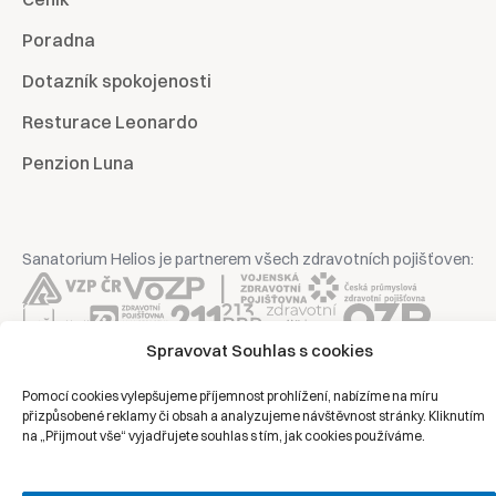
Poradna
Dotazník spokojenosti
Resturace Leonardo
Penzion Luna
Sanatorium Helios je partnerem všech zdravotních pojišťoven:
Spravovat Souhlas s cookies
Copyright © 2026 | Všechna práva vyhrazena | Sanatorium Helios
Pomocí cookies vylepšujeme příjemnost prohlížení, nabízíme na míru
přizpůsobené reklamy či obsah a analyzujeme návštěvnost stránky. Kliknutím
Ochrana osobních údajů
na „Přijmout vše“ vyjadřujete souhlas s tím, jak cookies používáme.
Právní prohlášení