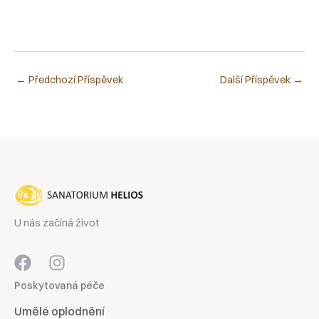
←
Předchozí Příspěvek
Další Příspěvek
→
U nás začíná život
Poskytovaná péče
Umělé oplodnění