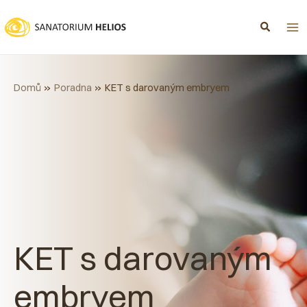
Přeskočit
na
obsah
Domů
Poradna
KET s darovaným embryem
KET s darovaným
embryem