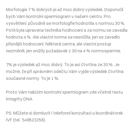
Morfologie 7 % dobrých je až moc dobrý výsledek. Doporučil
bych Vám kontrolní spermiogram v našem centru. Pro
vysvětlení: původně se morfologfie hodnotila s normou 30 %.
Poté byla upravena technika hodnocení a za normu se zavedla
hodnota 4 %. Ale vlastní norma se nesnížila, jen se zavedlo
přísnější hodnocení. Některá centra, ale vlastní postup
nezměnili, jen snížily požadavek z 30 na 4 % normospermie.
7% je výsledek až moc dobrý. To je asi čtvrtina ze 30 %. Je
možné, že při správném odečtu Vám vyjde výsledek čtvrtina
současné normy. To je 1 %.
Proto Vám nabízím kontrolní spermiogram zde včetně testu
integrity DNA.
PS: Můžete si domluvit i telefonní konzultaci u koordinátorek
IVF (tel.: 549523258).