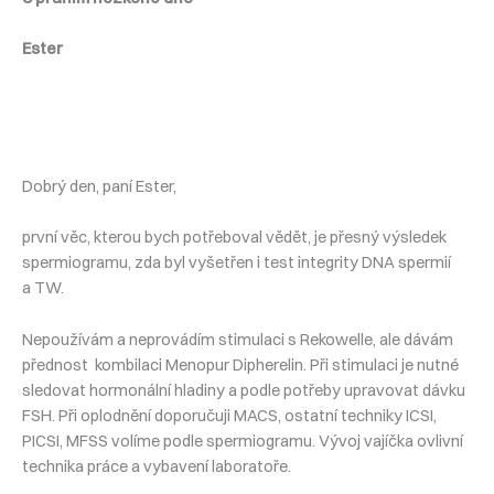
Ester
Dobrý den, paní Ester,
první věc, kterou bych potřeboval vědět, je přesný výsledek
spermiogramu, zda byl vyšetřen i test integrity DNA spermií
a TW.
Nepoužívám a neprovádím stimulaci s Rekowelle, ale dávám
přednost kombilaci Menopur Dipherelin. Při stimulaci je nutné
sledovat hormonální hladiny a podle potřeby upravovat dávku
FSH. Při oplodnění doporučuji MACS, ostatní techniky ICSI,
PICSI, MFSS volíme podle spermiogramu. Vývoj vajíčka ovlivní
technika práce a vybavení laboratoře.