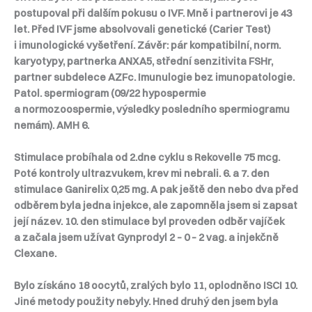
postupoval při dalším pokusu o IVF. Mně i partnerovi je 43
let. Před IVF jsme absolvovali genetické (Carier Test)
i imunologické vyšetření. Závěr: pár kompatibilní, norm.
karyotypy, partnerka ANXA5, střední senzitivita FSHr,
partner subdelece AZFc. Imunulogie bez imunopatologie.
Patol. spermiogram (09/22 hypospermie
a normozoospermie, výsledky posledního spermiogramu
nemám). AMH 6.
Stimulace probíhala od 2.dne cyklu s Rekovelle 75 mcg.
Poté kontroly ultrazvukem, krev mi nebrali. 6. a 7. den
stimulace Ganirelix 0,25 mg. A pak ještě den nebo dva před
odběrem byla jedna injekce, ale zapomněla jsem si zapsat
její název. 10. den stimulace byl proveden odběr vajíček
a začala jsem užívat Gynprodyl 2 – 0 – 2 vag. a injekčně
Clexane.
Bylo získáno 18 oocytů, zralých bylo 11, oplodněno ISCI 10.
Jiné metody použity nebyly. Hned druhý den jsem byla