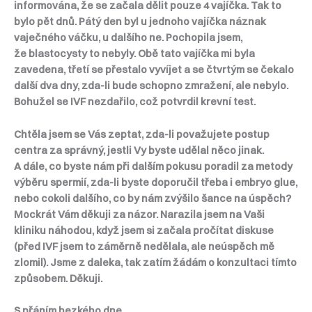
informována, že se začala dělit pouze 4 vajíčka. Tak to
bylo pět dnů. Pátý den byl u jednoho vajíčka náznak
vaječného váčku, u dalšího ne. Pochopila jsem,
že blastocysty to nebyly. Obě tato vajíčka mi byla
zavedena, třetí se přestalo vyvíjet a se čtvrtým se čekalo
další dva dny, zda-li bude schopno zmražení, ale nebylo.
Bohužel se IVF nezdařilo, což potvrdil krevní test.
Chtěla jsem se Vás zeptat, zda-li považujete postup
centra za správný, jestli Vy byste udělal něco jinak.
A dále, co byste nám při dalším pokusu poradil za metody
výběru spermií, zda-li byste doporučil třeba i embryo glue,
nebo cokoli dalšího, co by nám zvýšilo šance na úspěch?
Mockrát Vám děkuji za názor. Narazila jsem na Vaši
kliniku náhodou, když jsem si začala pročítat diskuse
(před IVF jsem to záměrně nedělala, ale neúspěch mě
zlomil). Jsme z daleka, tak zatím žádám o konzultaci tímto
způsobem. Děkuji.
S přáním hezkého dne