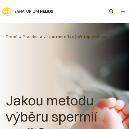
Přeskočit
na
obsah
Domů
Poradna
Jakou metodu výběru spermií zvolit?
Jakou metodu
výběru spermií