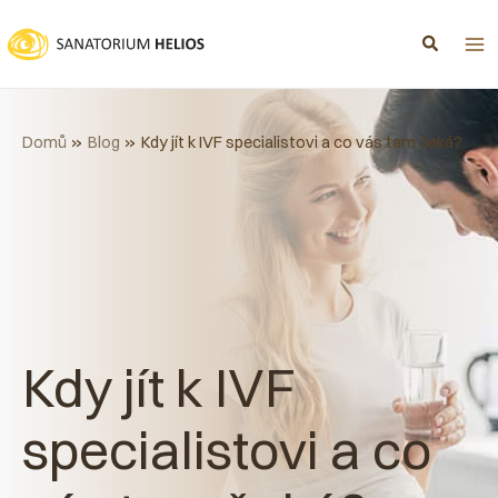
Přeskočit
na
obsah
Domů
Blog
Kdy jít k IVF specialistovi a co vás tam čeká?
Kdy jít k IVF
specialistovi a co