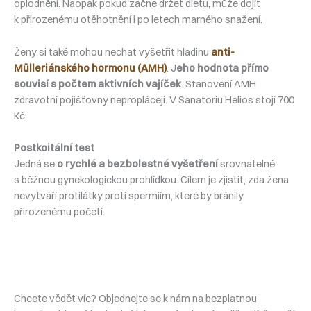
oplodnění. Naopak pokud začne držet dietu, může dojít
k přirozenému otěhotnění i po letech marného snažení.
Ženy si také mohou nechat vyšetřit hladinu
anti-
Mülleriánského hormonu (AMH)
. J
eho hodnota přímo
souvisí s počtem aktivních vajíček
. Stanovení AMH
zdravotní pojišťovny neproplácejí. V Sanatoriu Helios stojí 700
Kč.
Postkoitální test
Jedná se
o rychlé a bezbolestné vyšetření
srovnatelné
s běžnou gynekologickou prohlídkou. Cílem je zjistit, zda žena
nevytváří protilátky proti spermiím, které by bránily
přirozenému početí.
Chcete vědět víc? Objednejte se k nám na bezplatnou