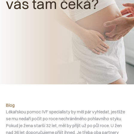
vás tam čeká?
Blog
Lékařskou pomoc IVF specialisty by měl pár vyhledat, jestliže
se mu nedaří počít po roce nechráněného pohlavního styku.
Pokud je žena starší 32 let, měl by přijít už po půl roce. U žen
nad 36 let doporučujeme přijít ihned. Je třeba oba partnery