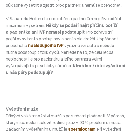
důkladně vyšetřit a zjistit, proč partnerka nemůže otěhotnět.
V Sanatoriu Helios chceme oběma partnerům nejdříve udělat
maximum vyšetření.
Někdy se podaří najít příčinu potíží
a pacientka ani IVF nemusí podstoupit
. Pro zdravotní
pojišťovny tento postup navíc není o nic dražší. Úspěšnost
případného
následujícího IVF
výrazně vzroste a nebude
nutné podstoupit tolik cyklů. Nehledě na to, že celá léčba
neplodnosti je pro pacientku a jejího partnera velmi
vyčerpávající a psychicky náročná.
Která konkrétní vyšetření
u nás páry podstupují?
Vyšetření muže
Přibývá velké množství mužů s poruchami plodnosti. V párech,
kterým se nedaří založit rodinu, je až v 90 % problém u muže.
Základním vyšetřením u mužů je
spermiogram.
Při vyšetření