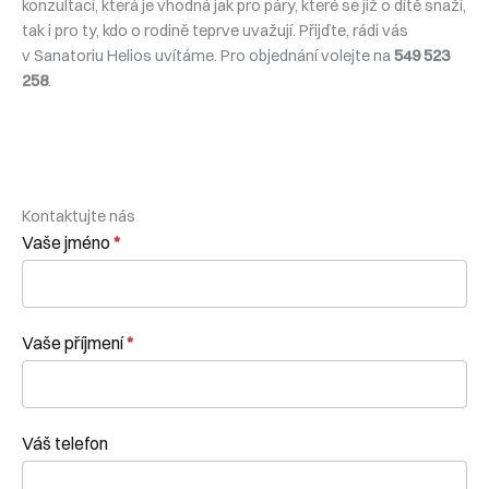
konzultaci, která je vhodná jak pro páry, které se již o dítě snaží,
tak i pro ty, kdo o rodině teprve uvažují. Přijďte, rádi vás
v Sanatoriu Helios uvítáme. Pro objednání volejte na
549 523
258
.
Kontaktujte nás
Kontaktní
Vaše jméno
*
formulář
Vaše příjmení
*
Váš telefon