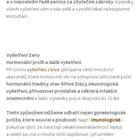
a v neposlední řadě peníze za zbytečné zákroky.
Výsledky
všech vyšetření vám u nás sdělí a vysvětlí lékař na bezplatné
konzultaci.
Vyšetření ženy
Hormonální profil a další vyšetření
Při tomto
vyšetření z krve
zjišťujeme větší množství
ukazatelů, které mohou mít vliv na schopnost přirozeně počít:
hormonální hladiny, stav štítné žlázy, imunologická
vyšetření, přítomnost protilátek a některá infekční
onemocnění
a další. Výsledky jsou k dispozici do 10 dní.
Tímto způsobem můžeme odhalit nejen gynekologické
potíže, které souvisí s plodností
. Např. i
imunologické
–
pokud se zjistí, že žena trpí celiakií (nesnášenlivost lepku)
a neléčí se, má o mnoho nižší úspěšnost i při umělém