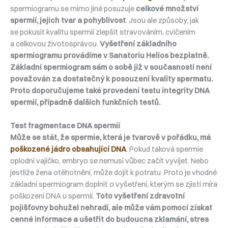
spermiogramu se mimo jiné posuzuje
celkové množství
spermií, jejich tvar a pohyblivost
. Jsou ale způsoby, jak
se pokusit kvalitu spermií zlepšit stravováním, cvičením
a celkovou životosprávou.
Vyšetření základního
spermiogramu provádíme v Sanatoriu Helios bezplatně.
Základní spermiogram sám o sobě již v současnosti není
považován za dostatečný k posouzení kvality spermatu.
Proto doporučujeme také provedení testu integrity DNA
spermií, případně dalších funkčních testů.
Test fragmentace DNA spermií
Může se stát, že spermie, která je tvarově v pořádku, má
poškozené jádro obsahující DNA
. Pokud taková spermie
oplodní vajíčko, embryo se nemusí vůbec začít vyvíjet. Nebo
jestliže žena otěhotnění, může dojít k potratu. Proto je vhodné
základní spermiogram doplnit o vyšetření, kterým se zjistí míra
poškození DNA u spermií.
Toto vyšetření zdravotní
pojišťovny bohužel nehradí, ale může vám pomoci získat
cenné informace a ušetřit do budoucna zklamání, stres