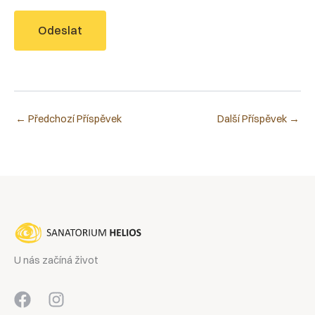
Odeslat
←
Předchozí Příspěvek
Další Příspěvek
→
U nás začíná život