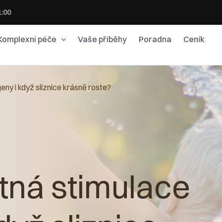
1:00
Komplexní péče
Vaše příběhy
Poradna
Ceník
eny i když sliznice krásně roste?
utná stimulace