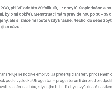
CO, při IVF odsáto 20 folikulů, 17 oocytů, 9 oplodněno a p
al, bylo mi dobře). Menstruaci mám pravidelnou po 30 – 35 
geny, ale sliznice mi roste vždy krásně. Nechci do sebe zb
ji za názor.
 transferuje se hotové embryo. Já preferuji transfer v přirozeném
 a pak podle výsledku Utrogestan = progesteron 5 dní před předpo
vali transfer na dobu, kdy se jim to hodí, aby nevyšel např. na ví