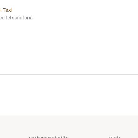
l Texl
editel sanatoria