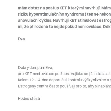
mám dotaz na postup KET, který mi navrhují. Mám P
riziku hyperstimulačního syndromu ( ten se nekon
anovulační cyklus. Navrhují KET stimulovat estro
mi, že přirozeně to nejde pokud není ovulace. Děku
Eva
Dobrý den, paní Evo,
pro KET není ovulace potřeba. Vajíčka se již získala a
Kolem 12.-14. dne doporučuji kontrolu výšky sliznice
Estrogeny centra často používají pro to, aby si napláno
Hodně štěstí