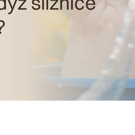
dyž sliznice
?