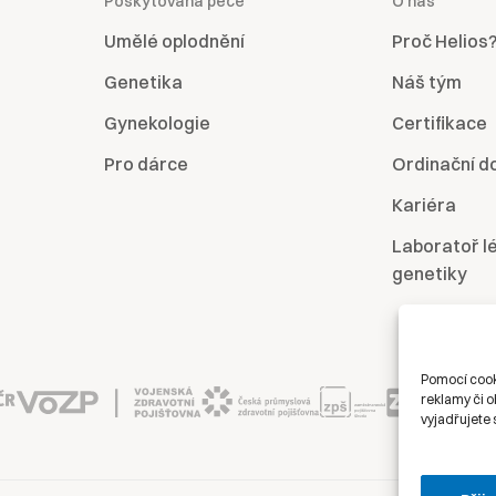
Poskytovaná péče
O nás
Umělé oplodnění
Proč Helios
Genetika
Náš tým
Gynekologie
Certifikace
Pro dárce
Ordinační d
Kariéra
Laboratoř l
genetiky
Pomocí cook
reklamy či o
vyjadřujete 