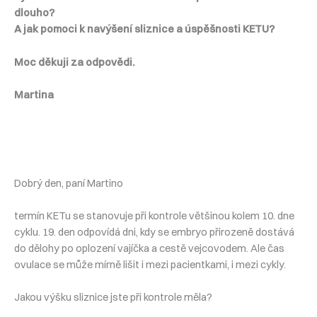
dlouho?
A jak pomoci k navýšení sliznice a úspěšnosti KETU?
Moc děkuji za odpovědi.
Martina
Dobrý den, paní Martino
termín KETu se stanovuje při kontrole většinou kolem 10. dne
cyklu. 19. den odpovídá dni, kdy se embryo přirozeně dostává
do dělohy po oplození vajíčka a cestě vejcovodem. Ale čas
ovulace se může mírně lišit i mezi pacientkami, i mezi cykly.
Jakou výšku sliznice jste při kontrole měla?