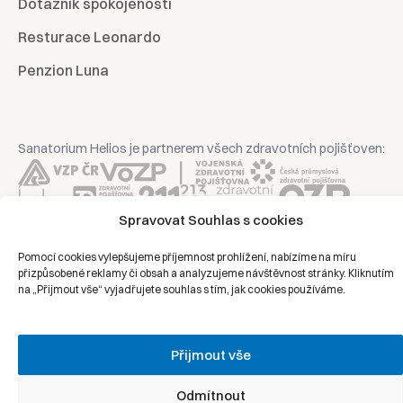
Dotazník spokojenosti
Resturace Leonardo
Penzion Luna
Sanatorium Helios je partnerem všech zdravotních pojišťoven:
Spravovat Souhlas s cookies
Copyright © 2026 | Všechna práva vyhrazena | Sanatorium Helios
Pomocí cookies vylepšujeme příjemnost prohlížení, nabízíme na míru
přizpůsobené reklamy či obsah a analyzujeme návštěvnost stránky. Kliknutím
na „Přijmout vše“ vyjadřujete souhlas s tím, jak cookies používáme.
Ochrana osobních údajů
Právní prohlášení
Přijmout vše
Zásady cookies
Odmítnout