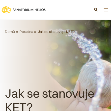
Přeskočit
na
obsah
Domů
Poradna
Jak se stanovuje KET?
Jak se stanovuje
KET?