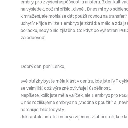
embryí pro zvýšení úspěšnosti transferu. 3.den kultiva
na výsledek, což mi přišlo „divné“. Dnes mi bylo sdě
k mražení, ale mohla se dát použít rovnou na transfer
uchytí? Přijde mi, že 1 embryo je zkrátka málo a zda 
pořádku, nebylo nic zjištěno. Co když po vyšetření PG
za odpověď.
Dobrý den, paní Lenko,
své otázky byste měla klást v centru, kde jste IVF c
se velmi liší, což výrazně ovlivňuje i úspěšnost.
Nepíšete, kolik jste měla vajíček, ale 1 embryo pro PG
U nás rozlišujeme embrya na „vhodná k použití“ a „nevh
hatchující blastocysty.
Jak si stála ostatní embrya ví jenom v laboratoři, kde ku