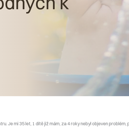
odných k
ru. Je mi 35 let, 1 dítě již mám, za 4 roky nebyl objeven problém,