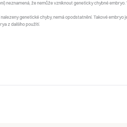
ení) neznamená, že nemůže vzniknout geneticky chybné embryo. V
í nalezeny genetické chyby, nemá opodstatnění. Takové embryo je
ya z dalšího použití.