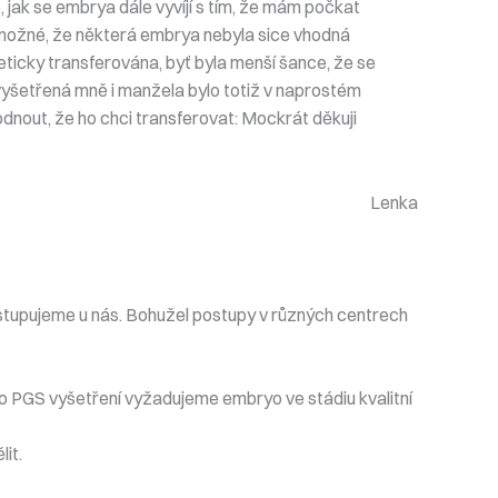
, jak se embrya dále vyvíjí s tím, že mám počkat
 možné, že některá embrya nebyla sice vhodná
ticky transferována, byť byla menší šance, že se
 vyšetřená mně i manžela bylo totiž v naprostém
dnout, že ho chci transferovat: Mockrát děkuji
Lenka
stupujeme u nás. Bohužel postupy v různých centrech
Pro PGS vyšetření vyžadujeme embryo ve stádiu kvalitní
lit.