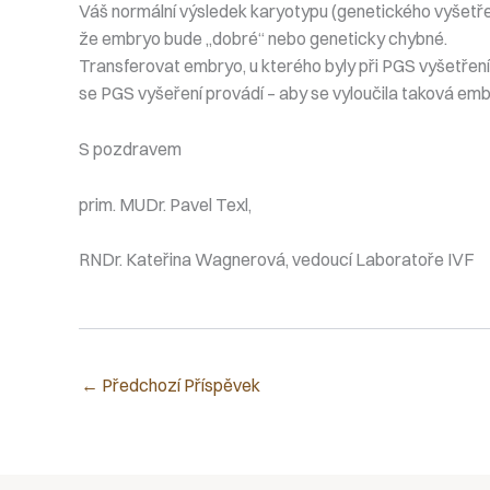
Váš normální výsledek karyotypu (genetického vyšetř
že embryo bude „dobré“ nebo geneticky chybné.
Transferovat embryo, u kterého byly při PGS vyšetřen
se PGS vyšeření provádí – aby se vyloučila taková embr
S pozdravem
prim. MUDr. Pavel Texl,
RNDr. Kateřina Wagnerová, vedoucí Laboratoře IVF
←
Předchozí Příspěvek