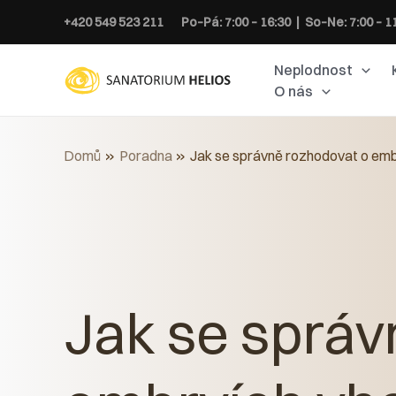
Přeskočit
+420 549 523 211
Po–Pá: 7:00 – 16:30 | So–Ne: 7:00 – 1
na
obsah
Neplodnost
O nás
Domů
Poradna
Jak se správně rozhodovat o emb
Jak se správ