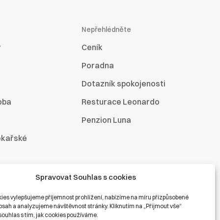
Nepřehlédněte
?
Ceník
Poradna
Dotazník spokojenosti
oba
Resturace Leonardo
Penzion Luna
ékařské
Spravovat Souhlas s cookies
ies vylepšujeme příjemnost prohlížení, nabízíme na míru přizpůsobené
bsah a analyzujeme návštěvnost stránky. Kliknutím na „Přijmout vše“
souhlas s tím, jak cookies používáme.