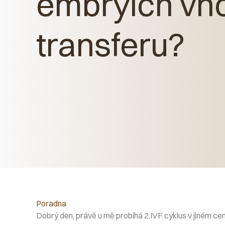
embryích vh
transferu?
Poradna
Dobrý den, právě u mě probíhá 2.IVF cyklus v jiném cent