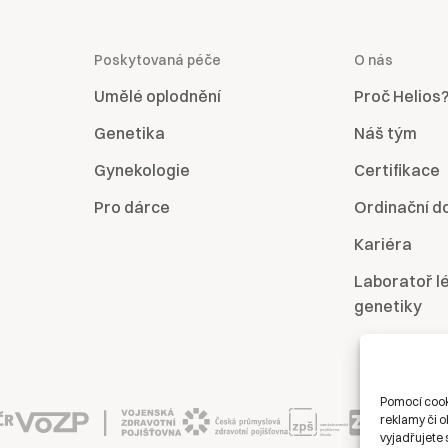
Poskytovaná péče
O nás
Umělé oplodnění
Proč Helios
Genetika
Náš tým
Gynekologie
Certifikace
Pro dárce
Ordinační d
Kariéra
Laboratoř l
genetiky
Pomocí cook
reklamy či o
vyjadřujete 