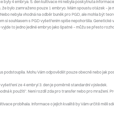
ce byly 4 embrya. 5. den kultivace mi nebyla poskytnuta informace
leno, že bylo zamraženo pouze 1 embryo. Mám spoustu otázek – je
? Nebo nebyla vhodná na odběr buněk pro PGD, ale mohla být teore
jsem si souhlasem s PGD vyšetřením spíše nepohoršila. Genetické
D vyjde to jedno jediné embryo jako špatné – můžu se přesto rozho
yklus podstoupila. Mohu Vám odpovědět pouze obecně nebo jak po
S vyšetření ze 4 embryí 3. den je poměrně standardní výsledek.
odná k použití“. Není rozdíl zda pro transfer nebo pro mražení. 
ltivace probíhala. Informace o jejich kvalitě by Vám určitě měli sdě