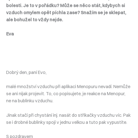
bolesti. Je to v pořádku? Může se něco stát, kdybych si
vzduch omylem opět píchla zase? Snažím se je sklepat,
ale bohužel to vždy nejde.
Eva
Dobrý den, paní Evo,
malé množství vzduchu při aplikaci Menopuru nevadí. Nemůže
se ani nijak projevit. To, co popisujete, je reakce na Menopur,
ne na bublinku vzduchu.
Jinak stačí při chystání inj. nasát do stříkačky vzduchu víc. Pak
se i drobné bublinky spojí v jednu velkou a tuto pak vypustíte.
S pozdravem