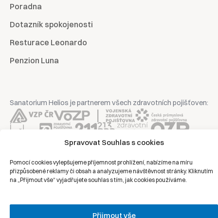
Poradna
Dotazník spokojenosti
Resturace Leonardo
Penzion Luna
Sanatorium Helios je partnerem všech zdravotních pojišťoven:
Spravovat Souhlas s cookies
Copyright © 2026 | Všechna práva vyhrazena | Sanatorium Helios
Pomocí cookies vylepšujeme příjemnost prohlížení, nabízíme na míru
přizpůsobené reklamy či obsah a analyzujeme návštěvnost stránky. Kliknutím
Ochrana osobních údajů
na „Přijmout vše“ vyjadřujete souhlas s tím, jak cookies používáme.
Právní prohlášení
Zásady cookies
Přijmout vše