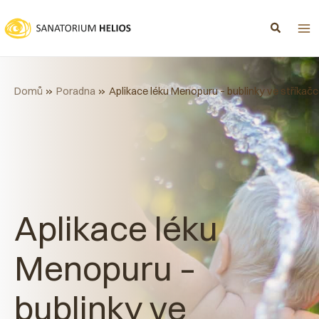
Přeskočit
na
obsah
Domů
Poradna
Aplikace léku Menopuru – bublinky ve stříkačc
Aplikace léku
Menopuru –
bublinky ve