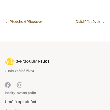
←
Předchozí Příspěvek
Další Příspěvek
→
U nás začíná život
Poskytovaná péče
Umělé oplodnění