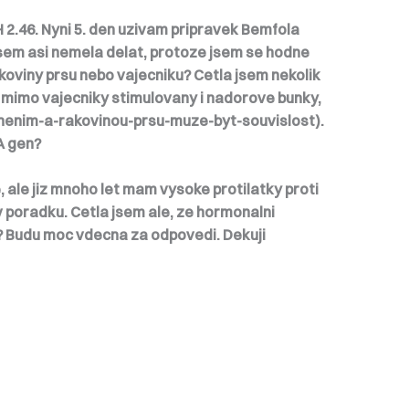
 2.46. Nyni 5. den uzivam pripravek Bemfola
jsem asi nemela delat, protoze jsem se hodne
akoviny prsu nebo vajecniku? Cetla jsem nekolik
ou mimo vajecniky stimulovany i nadorove bunky,
nenim-a-rakovinou-prsu-muze-byt-souvislost).
A gen?
 ale jiz mnoho let mam vysoke protilatky proti
 v poradku. Cetla jsem ale, ze hormonalni
r? Budu moc vdecna za odpovedi. Dekuji