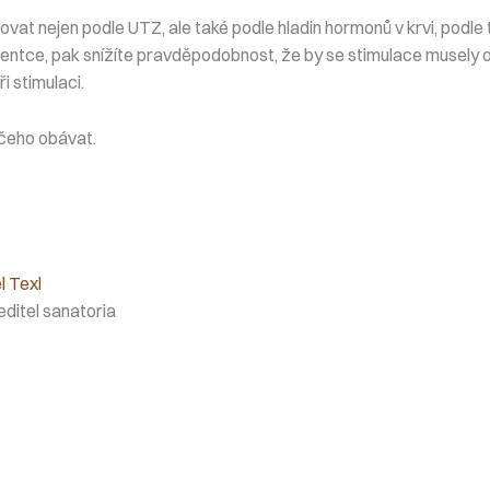
lovat nejen podle UTZ, ale také podle hladin hormonů v krvi, podl
cientce, pak snížíte pravděpodobnost, že by se stimulace musely o
i stimulaci.
ičeho obávat.
l Texl
editel sanatoria