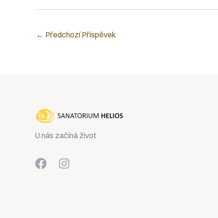
←
Předchozí Příspěvek
U nás začíná život