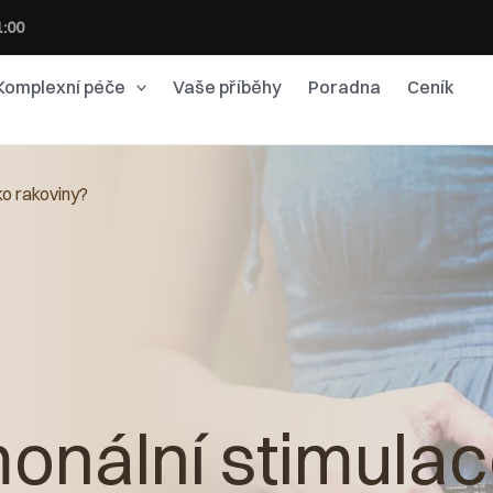
1:00
Komplexní péče
Vaše příběhy
Poradna
Ceník
ko rakoviny?
onální stimula