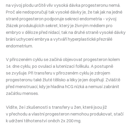
na vývoj plodu určitě vliv vysoká dávka progesteronu nemá.
Proč ale nedoporučuji tak vysoké dávky je, že tak jak na jedné
straně progesteron podporuje sekreci endometria – vývoj
žlázek produkujících sekret, který je živným médiem pro
embryo v děloze před nidací, tak na druhé straně vysoké dávky
brání uchycení embrya a vytváří hyperplastické přezrálé
endometrium.
V přirozeném cyklu se začíná objevovat progesteron kolem
14. dne cyklu, po ovulaci a lutenizaci folikulu. A postupně
se zvyšuje. Při transferu v přirozeném cyklu je zdrojem
progesteronu také žluté tělísko a léky je jen doplňují. Zvláště
před menstruací, kdy je hladina hCG nízká a nemusí zabránit
začátku menses.
Vidíte, že i zkušenosti s transfery u žen, které jsou již
v přechodu a vlastní progesteron nemohou produkovat, stačí
k udržení těhotenství oněch 2x 200 mg.