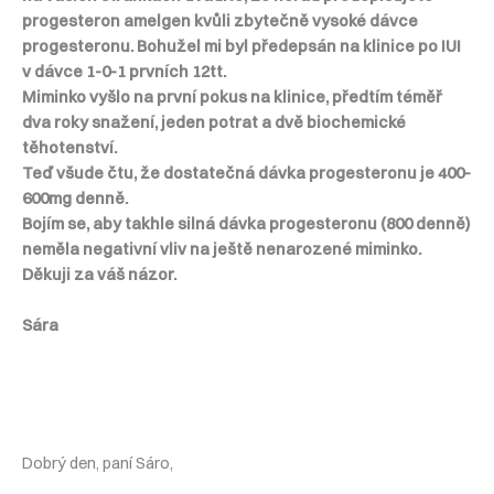
progesteron amelgen kvůli zbytečně vysoké dávce
progesteronu. Bohužel mi byl předepsán na klinice po IUI
v dávce 1-0-1 prvních 12tt.
Miminko vyšlo na první pokus na klinice, předtím téměř
dva roky snažení, jeden potrat a dvě biochemické
těhotenství.
Teď všude čtu, že dostatečná dávka progesteronu je 400-
600mg denně.
Bojím se, aby takhle silná dávka progesteronu (800 denně)
neměla negativní vliv na ještě nenarozené miminko.
Děkuji za váš názor.
Sára
Dobrý den, paní Sáro,