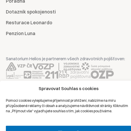
Poradna
Dotazník spokojenosti
Resturace Leonardo
Penzion Luna
Sanatorium Helios je partnerem všech zdravotních pojišťoven:
Spravovat Souhlas s cookies
Copyright © 2026 | Všechna práva vyhrazena | Sanatorium Helios
Pomocí cookies vylepšujeme příjemnost prohlížení, nabízíme na míru
Ochrana osobních údajů
přizpůsobené reklamy či obsah a analyzujeme návštěvnost stránky. Kliknutím
na „Přijmout vše“ vyjadřujete souhlas s tím, jak cookies používáme.
Právní prohlášení
Zásady cookies