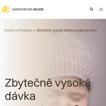
Přeskočit
na
obsah
Domů
Poradna
Zbytečně vysoká dávka progesteronu?
Zbytečně vysoká
dávka