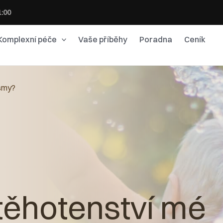
1:00
Komplexní péče
Vaše příběhy
Poradna
Ceník
asmy?
 těhotenství mé