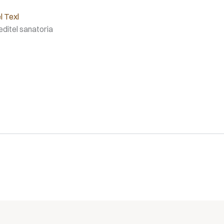
l Texl
editel sanatoria