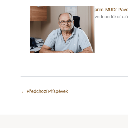
prim. MUDr. Pave
vedoucí lékař a ř
←
Předchozí Příspěvek