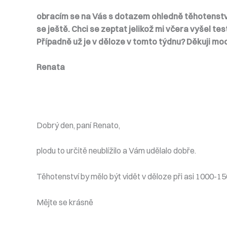
obracím se na Vás s dotazem ohledně těhotenství. 
se ještě. Chci se zeptat jelikož mi včera vyšel tes
Případně už je v děloze v tomto týdnu? Děkuji m
Renata
Dobrý den, paní Renato,
plodu to určitě neublížilo a Vám udělalo dobře.
Těhotenství by mělo být vidět v děloze při asi 1000-1
Mějte se krásně