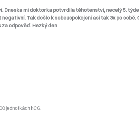
Dneska mi doktorka potvrdila těhotenství, necelý 5. týden 
t negativní. Tak došlo k sebeuspokojení asi tak 3x po sobě. C
oc za odpověď. Hezký den
500 jednotkách hCG.