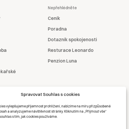
Nepřehlédněte
?
Ceník
Poradna
Dotazník spokojenosti
oba
Resturace Leonardo
Penzion Luna
ékařské
Spravovat Souhlas s cookies
ies vylepšujeme příjemnost prohlížení, nabízíme na míru přizpůsobené
bsah a analyzujeme návštěvnost stránky. Kliknutím na „Přijmout vše“
souhlas s tím, jak cookies používáme.