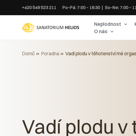
Přeskočit
+420 549 523 211
Po–Pá: 7:00 – 16:30 | So–Ne: 7:00 – 1
na
obsah
Neplodnost
O nás
Domů
Poradna
Vadí plodu v těhotenství mé org
Vadí plodu v