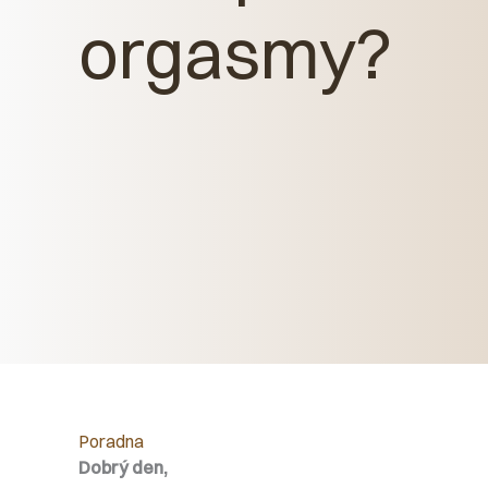
orgasmy?
Poradna
Dobrý den,