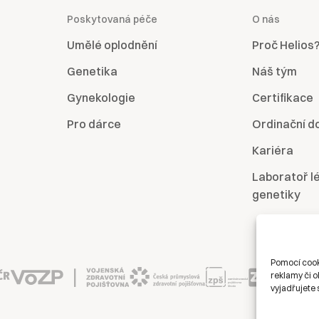
Poskytovaná péče
O nás
Umělé oplodnění
Proč Helios
Genetika
Náš tým
Gynekologie
Certifikace
Pro dárce
Ordinační d
Kariéra
Laboratoř l
genetiky
Pomocí cook
reklamy či o
vyjadřujete 