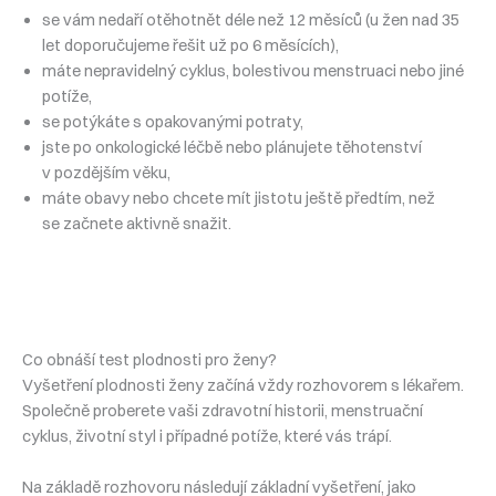
se vám nedaří otěhotnět déle než 12 měsíců (u žen nad 35
let doporučujeme řešit už po 6 měsících),
máte nepravidelný cyklus, bolestivou menstruaci nebo jiné
potíže,
se potýkáte s opakovanými potraty,
jste po onkologické léčbě nebo plánujete těhotenství
v pozdějším věku,
máte obavy nebo chcete mít jistotu ještě předtím, než
se začnete aktivně snažit.
Co obnáší test plodnosti pro ženy?
Vyšetření plodnosti ženy začíná vždy rozhovorem s lékařem.
Společně proberete vaši zdravotní historii, menstruační
cyklus, životní styl i případné potíže, které vás trápí.
Na základě rozhovoru následují základní vyšetření, jako