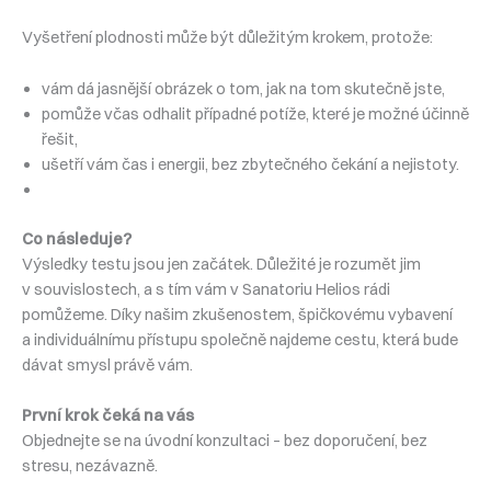
Vyšetření plodnosti může být důležitým krokem, protože:
vám dá jasnější obrázek o tom, jak na tom skutečně jste,
pomůže včas odhalit případné potíže, které je možné účinně
řešit,
ušetří vám čas i energii, bez zbytečného čekání a nejistoty.
Co následuje?
Výsledky testu jsou jen začátek. Důležité je rozumět jim
v souvislostech, a s tím vám v Sanatoriu Helios rádi
pomůžeme. Díky našim zkušenostem, špičkovému vybavení
a individuálnímu přístupu společně najdeme cestu, která bude
dávat smysl právě vám.
První krok čeká na vás
Objednejte se na úvodní konzultaci – bez doporučení, bez
stresu, nezávazně.