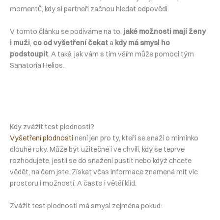
momentů, kdy si partneři začnou hledat odpovědi.
V tomto článku se podíváme na to,
jaké možnosti mají ženy
i muži
,
co od vyšetření čekat
a
kdy má smysl ho
podstoupit
. A také, jak vám s tím vším může pomoci tým
Sanatoria Helios.
Kdy zvážit test plodnosti?
Vyšetření plodnosti
není jen pro ty, kteří se snaží o miminko
dlouhé roky. Může být užitečné i ve chvíli, kdy se teprve
rozhodujete, jestli se do snažení pustit nebo když chcete
vědět, na čem jste. Získat včas informace znamená mít víc
prostoru i možností. A často i větší klid.
Zvážit test plodnosti má smysl zejména pokud: