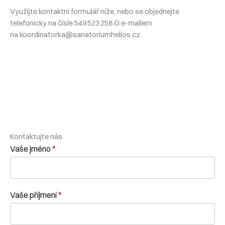
Využijte kontaktní formulář níže, nebo se objednejte
telefonicky na čísle 549 523 258 či e-mailem
na
koordinatorka@sanatoriumhelios.cz
.
Kontaktujte nás
Kontaktní
Vaše jméno
*
formulář
Vaše příjmení
*