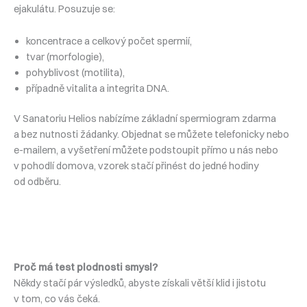
ejakulátu. Posuzuje se:
koncentrace a celkový počet spermií,
tvar (morfologie),
pohyblivost (motilita),
případně vitalita a integrita DNA.
V Sanatoriu Helios nabízíme základní spermiogram zdarma
a bez nutnosti žádanky. Objednat se můžete telefonicky nebo
e-mailem, a vyšetření můžete podstoupit přímo u nás nebo
v pohodlí domova, vzorek stačí přinést do jedné hodiny
od odběru.
Proč má test plodnosti smysl?
Někdy stačí pár výsledků, abyste získali větší klid i jistotu
v tom, co vás čeká.