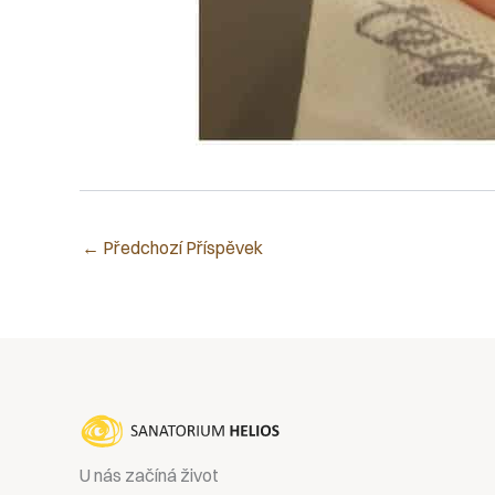
←
Předchozí Příspěvek
U nás začíná život