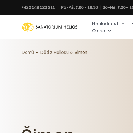
Přeskočit
+420 549 523 211
Po–Pá: 7:00 – 16:30 | So–Ne: 7:00 – 1
na
obsah
Neplodnost
O nás
Domů
Děti z Heliosu
Šimon