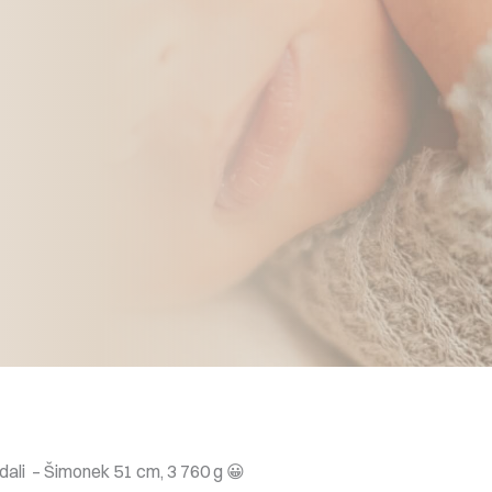
 dali – Šimonek 51 cm, 3 760 g 😀