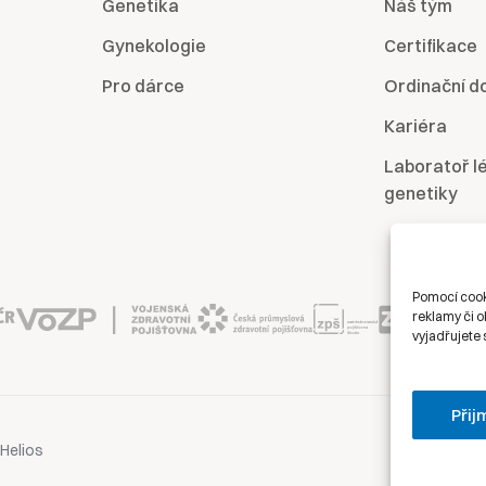
Genetika
Náš tým
Gynekologie
Certifikace
Pro dárce
Ordinační d
Kariéra
Laboratoř l
genetiky
Pomocí cook
reklamy či o
vyjadřujete 
Přij
Oc
Helios