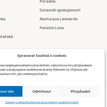
Poradna
Dotazník spokojenosti
oba
Resturace Leonardo
Penzion Luna
ékařské
Spravovat Souhlas s cookies
ies vylepšujeme příjemnost prohlížení, nabízíme na míru přizpůsobené
bsah a analyzujeme návštěvnost stránky. Kliknutím na „Přijmout vše“
souhlas s tím, jak cookies používáme.
mout vše
Odmítnout
Přizpůsobit
hrana osobních údajů
Právní prohlášení
Zásady cookies
Zásady cookies
Souhlas se zpracováním osobních údajů