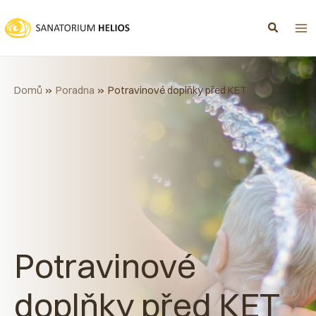
Přeskočit
na
obsah
Domů
Poradna
Potravinové doplňky před KET
Potravinové
doplňky před KET