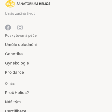
U nás začíná život
Poskytovaná péče
Umělé oplodnění
Genetika
Gynekologie
Pro dárce
O nás
Proč Helios?
Náš tým
Certifikace