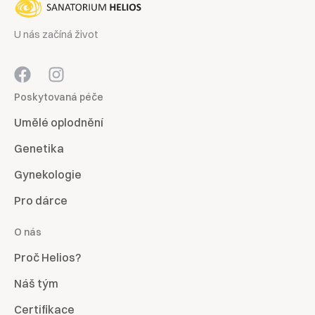
U nás začíná život
Poskytovaná péče
Umělé oplodnění
Genetika
Gynekologie
Pro dárce
O nás
Proč Helios?
Náš tým
Certifikace