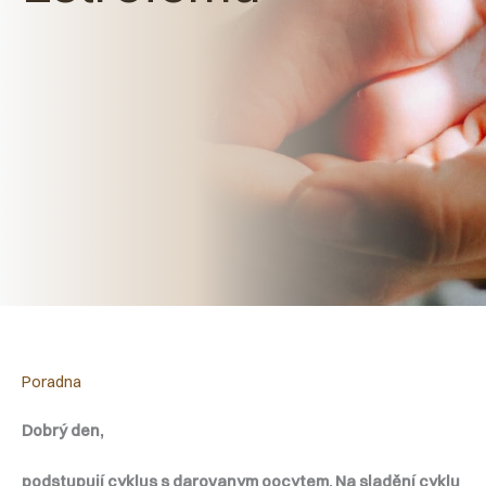
Poradna
Dobrý den,
podstupují cyklus s darovanym oocytem. Na sladění cyklu