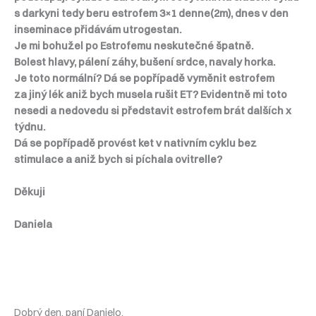
s darkyni tedy beru estrofem 3×1 denne(2m), dnes v den
inseminace přidávám utrogestan.
Je mi bohužel po Estrofemu neskutečné špatně.
Bolest hlavy, pálení záhy, bušení srdce, navaly horka.
Je toto normální? Dá se popřípadě vyměnit estrofem
za jiný lék aniž bych musela rušit ET? Evidentně mi toto
nesedi a nedovedu si představit estrofem brát dalších x
týdnu.
Dá se popřípadě provést ket v nativním cyklu bez
stimulace a aniž bych si píchala ovitrelle?
Děkuji
Daniela
Dobrý den, paní Danielo,