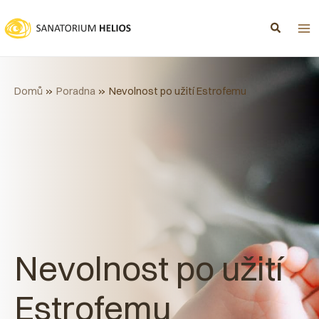
Přeskočit
na
obsah
Domů
Poradna
Nevolnost po užití Estrofemu
Nevolnost po užití
Estrofemu