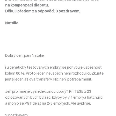
na kompenzaci diabetu.
Děkuji předem za odpověď. S pozdravem,
Natálie
Dobrý den, paní Natálie,
i u geneticky testovaných embryí se pohybuje úspěšnost
kolem 80 %. Proto jeden neúspěch není rozhodující. Zkuste
ještě jeden až dva transfery. Nic není potřeba měnit.
Jen pro mne je výsledek „moc dobrý“. Při TESE z 23
oplozovaných bych byl rád, kdyby byly 4 embrya hatchující
a mohlo se PGT dělat na 2-3 embryích. Ale uvidíme.
S pozdravem