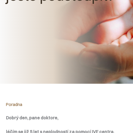
Poradna
Dobrý den, pane doktore,
léčím se již 5 let s neplodností za pomocí IVF centra.