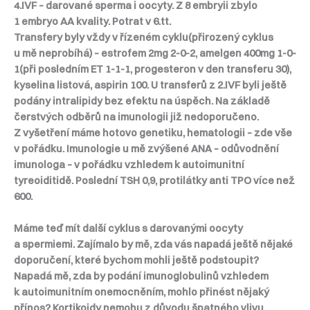
4.IVF – darované sperma i oocyty. Z 8 embryii zbylo
1 embryo AA kvality. Potrat v 6.tt.
Transfery byly vždy v řízeném cyklu(přirozený cyklus
u mě neprobíhá) – estrofem 2mg 2-0-2, amelgen 400mg 1-0-
1(při posledním ET 1-1-1, progesteron v den transferu 30),
kyselina listová, aspirin 100. U transferů z 2.IVF byli ještě
podány intralipidy bez efektu na úspěch. Na základě
čerstvých odběrů na imunologii již nedoporučeno.
Z vyšetření máme hotovo genetiku, hematologii – zde vše
v pořádku. Imunologie u mě zvýšené ANA – odůvodnění
imunologa – v pořádku vzhledem k autoimunitní
tyreoiditidě. Poslední TSH 0,9, protilátky anti TPO více než
600.
Máme teď mít další cyklus s darovanými oocyty
a spermiemi. Zajímalo by mě, zda vás napadá ještě nějaké
doporučení, které bychom mohli ještě podstoupit?
Napadá mě, zda by podání imunoglobulinů vzhledem
k autoimunitním onemocněním, mohlo přinést nějaký
přínos? Kortikoidy nemohu z důvodu špatného vlivu