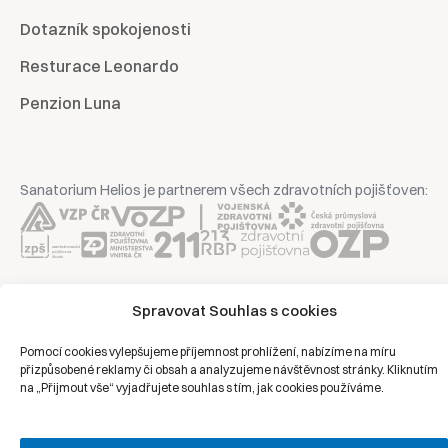
Dotazník spokojenosti
Resturace Leonardo
Penzion Luna
Sanatorium Helios je partnerem všech zdravotních pojišťoven:
Copyright © 2026 | Všechna práva vyhrazena | Sanatorium Helios
Spravovat Souhlas s cookies
Ochrana osobních údajů
Pomocí cookies vylepšujeme příjemnost prohlížení, nabízíme na míru
přizpůsobené reklamy či obsah a analyzujeme návštěvnost stránky. Kliknutím
na „Přijmout vše“ vyjadřujete souhlas s tím, jak cookies používáme.
Právní prohlášení
Zásady cookies