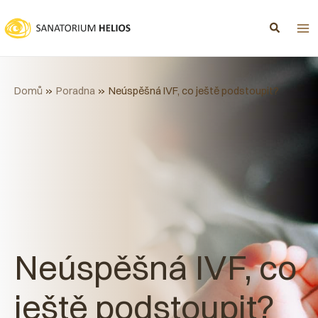
Přeskočit
na
obsah
Domů
Poradna
Neúspěšná IVF, co ještě podstoupit?
Neúspěšná IVF, co
ještě podstoupit?