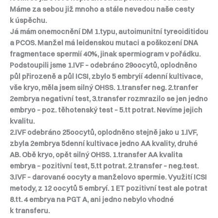
Máme za sebou již mnoho a stále nevedou naše cesty
k úspěchu.
Já mám onemocnění DM 1.typu, autoimunitní tyreoiditidou
a PCOS. Manžel má leidenskou mutaci a poškození DNA
fragmentace spermií 40%, jinak spermiogram v pořádku.
Podstoupili jsme 1.IVF – odebráno 29oocytů, oplodněno
půl přirozeně a půl ICSI, zbylo 5 embryií 4denní kultivace,
vše kryo, měla jsem silný OHSS. 1.transfer neg. 2.tranfer
2embrya negativní test, 3.transfer rozmrazilo se jen jedno
embryo – poz. těhotenský test – 5.tt potrat. Nevíme jejich
kvalitu.
2.IVF odebráno 25oocytů, oplodněno stejně jako u 1.IVF,
zbyla 2embrya 5denní kultivace jedno AA kvality, druhé
AB. Obě kryo, opět silný OHSS. 1.transfer AA kvalita
embrya – pozitivní test, 5.tt potrat. 2.transfer – neg.test.
3.IVF – darované oocyty a manželovo spermie. Využití ICSI
metody, z 12 oocytů 5 embryí. 1 ET pozitivní test ale potrat
8.tt. 4 embrya na PGT A, ani jedno nebylo vhodné
k transferu.