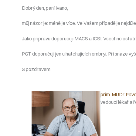
Dobrý den, paní Ivano,
můj názor je: méně je více. Ve Vašem případě je nejdůl
Jako přípravu doporučuji MACS a ICSI. Všechno ostatn
PGT doporučuji jen u hatchujících embryí. Při snaze vyš
S pozdravem
prim. MUDr. Pave
vedoucí lékař a ř