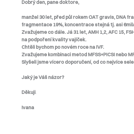
Dobrý den, pane doktore,
manžel 30 let, před půl rokem OAT gravis, DNA f
fragmentace 19%, koncentrace stejná tj. asi 6mil/
Zvažujeme co dále. Já 31 let, AMH 1,2, AFC 15, F
na podpoření kvality vajíček.
Chtěli bychom po novém roce na IVF.
Zvažujeme kombinaci metod MFSS+PICSI nebo MFS
Slyšeli jsme vícero doporučení, od co nejvíce s
Jaký je Váš názor?
Děkuji
.
Ivana