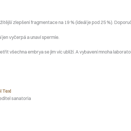
ežitější zlepšení fragmentace na 19 % (ideál je pod 25 %). Dopor
í jen vyčerpá a unaví spermie.
etřit všechna embrya se jim víc ublíží. A vybavení mnoha laboratoř
l Texl
editel sanatoria