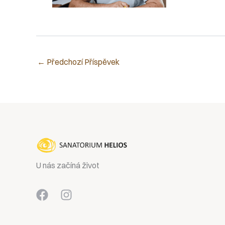
←
Předchozí Příspěvek
U nás začíná život