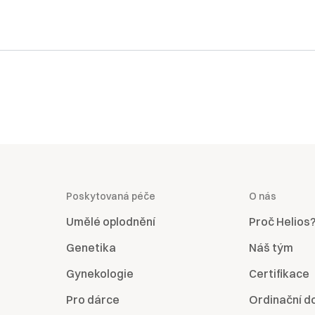
Poskytovaná péče
O nás
Umělé oplodnění
Proč Helios
Genetika
Náš tým
Gynekologie
Certifikace
Pro dárce
Ordinační d