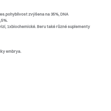
gres.pohyblivost zvýšena na 35%, DNA
0,5%.
vizí, 1xbiochemické. Beru také různé suplementy
iky embrya.