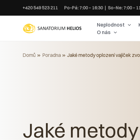
Přeskočit
+420 549 523 211
Po–Pá: 7:00 – 16:30 | So–Ne: 7:00 – 1
na
obsah
Neplodnost
O nás
Domů
Poradna
Jaké metody oplození vajíček zvol
Jaké metody 