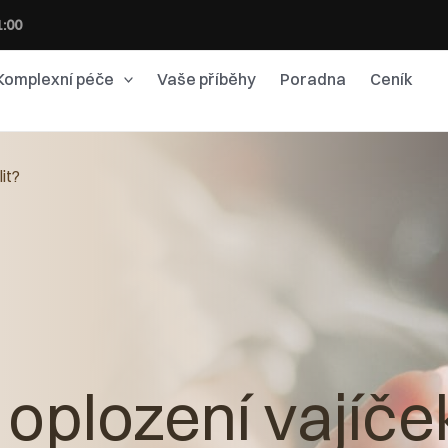
1:00
Komplexní péče
Vaše příběhy
Poradna
Ceník
it?
oplození vajíče