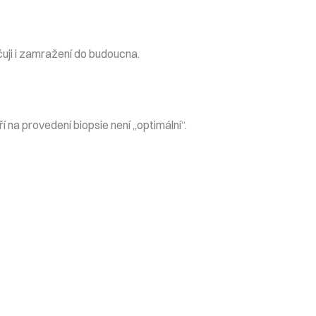
učuji i zamražení do budoucna.
í na provedení biopsie není „optimální“.