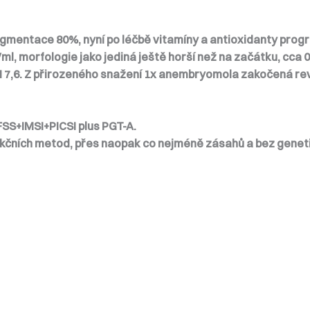
ragmentace 80%, nyní po léčbě vitamíny a antioxidanty pro
ml, morfologie jako jediná ještě horší než na začátku, cca 
SH 7,6. Z přirozeného snažení 1x anembryomola zakočená re
S+IMSI+PICSI plus PGT-A.
elekčních metod, přes naopak co nejméně zásahů a bez genet