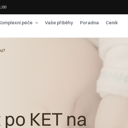
1:00
Komplexní péče
Vaše příběhy
Poradna
Ceník
ou?
 po KET na