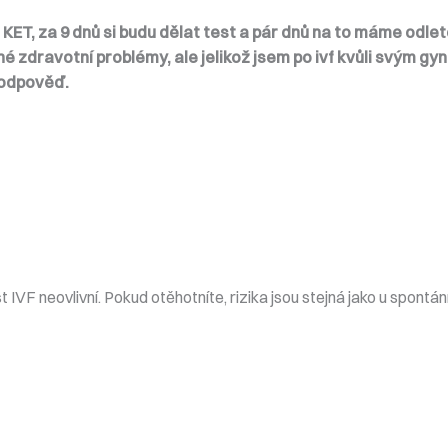
KET, za 9 dnů si budu dělat test a pár dnů na to máme odlet
né zdravotní problémy, ale jelikož jsem po ivf kvůli svým g
a odpověď.
t IVF neovlivní. Pokud otěhotníte, rizika jsou stejná jako u spont