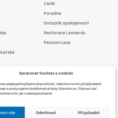
?
Ceník
Poradna
Dotazník spokojenosti
oba
Resturace Leonardo
Penzion Luna
ékařské
Spravovat Souhlas s cookies
ies vylepšujeme příjemnost prohlížení, nabízíme na míru přizpůsobené
bsah a analyzujeme návštěvnost stránky. Kliknutím na „Přijmout vše“
souhlas s tím, jak cookies používáme.
mout vše
Odmítnout
Přizpůsobit