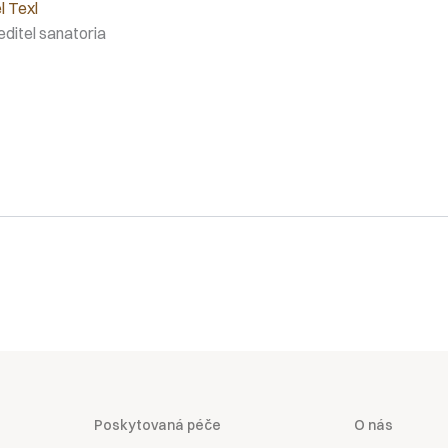
l Texl
editel sanatoria
Poskytovaná péče
O nás