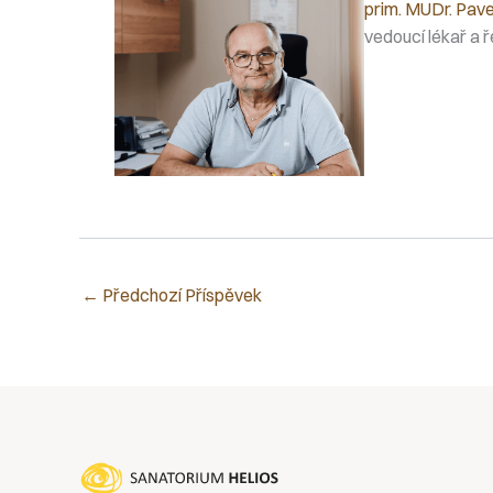
prim. MUDr. Pave
vedoucí lékař a ř
←
Předchozí Příspěvek