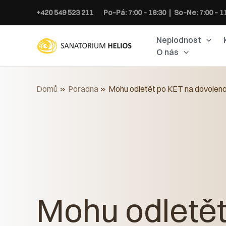
Přeskočit
+420 549 523 211
Po–Pá: 7:00 – 16:30 | So–Ne: 7:00 – 1
na
obsah
Neplodnost
O nás
Domů
Poradna
Mohu odletět po KET na dovolen
Mohu odletět