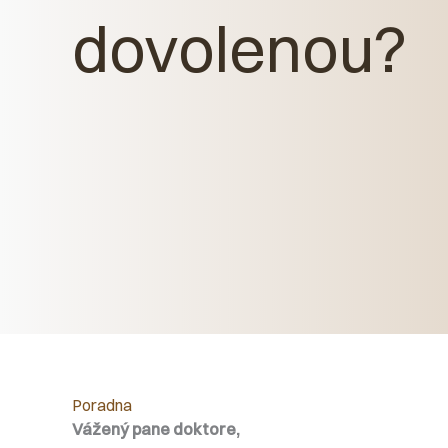
dovolenou?
Poradna
Vážený pane doktore,