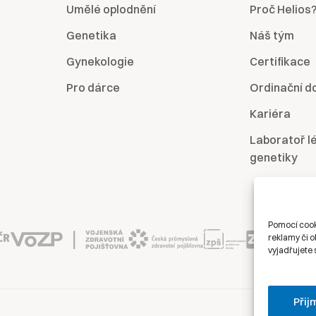
Umělé oplodnění
Proč Helios
Genetika
Náš tým
Gynekologie
Certifikace
Pro dárce
Ordinační d
Kariéra
Laboratoř l
genetiky
Pomocí cook
reklamy či o
vyjadřujete 
Přij