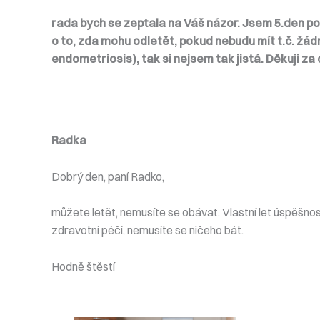
rada bych se zeptala na Váš názor. Jsem 5.den po 
o to, zda mohu odletět, pokud nebudu mít t.č. žád
endometriosis), tak si nejsem tak jistá. Děkuji z
Radka
Dobrý den, paní Radko,
můžete letět, nemusíte se obávat. Vlastní let úspěšnos
zdravotní péčí, nemusíte se ničeho bát.
Hodně štěstí