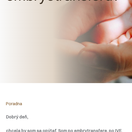
Poradna
Dobrý deň,
chcela by som sa opýtať. Som po embrytransfere, po IVF.