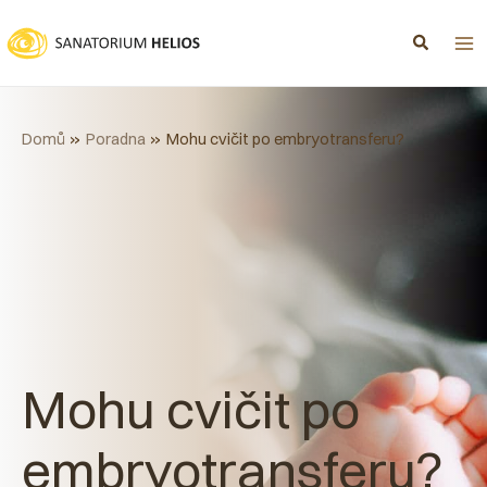
Přeskočit
na
obsah
Domů
Poradna
Mohu cvičit po embryotransferu?
Mohu cvičit po
embryotransferu?