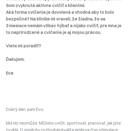
Som zvyknutá aktívne cvičiť s klientmi.
Aká forma cvičenia je dovolená a vhodná aby to bolo
bezpečné? Na klinike mi vraveli, že žiadna, že sa
3 mesiace nemám vôbec hýbať a nijako cvičiť, pre mna je
to neprirodzené a cvičenie je aj mojou prácou.
Viete mi poradiť?
Ďakujem.
Eva
Dobrý den, paní Evo,
klid nic nezmůže. Můžete cvičit, sportovat, pracovat, jak jste
zvyklá. O úspěchu rozhoduje kvalita embrya (typ stimulace,