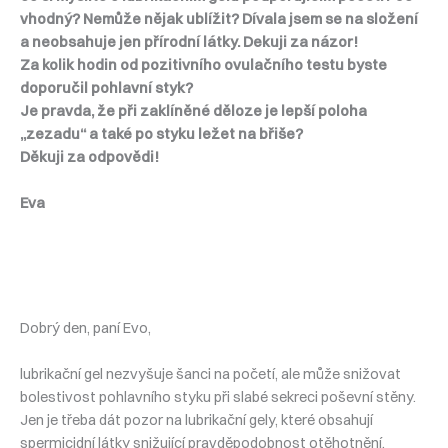
vhodný? Nemůže nějak ublížit? Dívala jsem se na složení
a neobsahuje jen přírodní látky. Dekuji za názor!
Za kolik hodin od pozitivního ovulačního testu byste
doporučil pohlavní styk?
Je pravda, že při zaklíněné děloze je lepší poloha
„zezadu“ a také po styku ležet na břiše?
Děkuji za odpovědi!
Eva
Dobrý den, paní Evo,
lubrikační gel nezvyšuje šanci na početí, ale může snižovat
bolestivost pohlavního styku při slabé sekreci poševní stěny.
Jen je třeba dát pozor na lubrikační gely, které obsahují
spermicidní látky snižující pravděpodobnost otěhotnění.