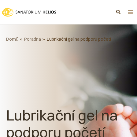
Přeskočit
na
obsah
Domů
Poradna
Lubrikační gel na podporu početí
Lubrikační gel na
podporu početí