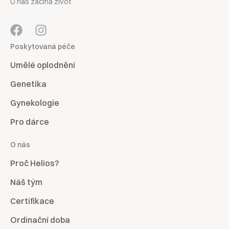
U nás začíná život
Poskytovaná péče
Umělé oplodnění
Genetika
Gynekologie
Pro dárce
O nás
Proč Helios?
Náš tým
Certifikace
Ordinační doba