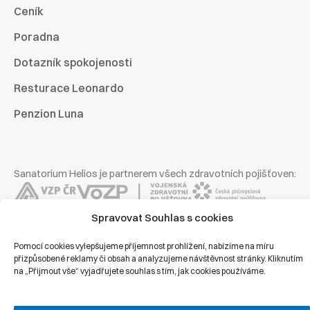
Ceník
Poradna
Dotazník spokojenosti
Resturace Leonardo
Penzion Luna
Sanatorium Helios je partnerem všech zdravotních pojišťoven:
Spravovat Souhlas s cookies
Pomocí cookies vylepšujeme příjemnost prohlížení, nabízíme na míru
Copyright © 2026 | Všechna práva vyhrazena | Sanatorium Helios
přizpůsobené reklamy či obsah a analyzujeme návštěvnost stránky. Kliknutím
na „Přijmout vše“ vyjadřujete souhlas s tím, jak cookies používáme.
Ochrana osobních údajů