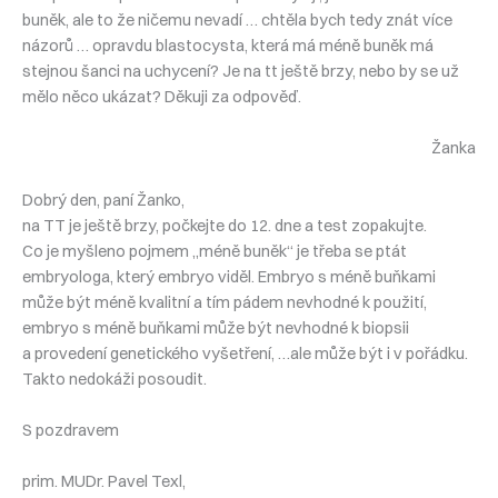
buněk, ale to že ničemu nevadí … chtěla bych tedy znát více
názorů … opravdu blastocysta, která má méně buněk má
stejnou šanci na uchycení? Je na tt ještě brzy, nebo by se už
mělo něco ukázat? Děkuji za odpověď.
Žanka
Dobrý den, paní Žanko,
na TT je ještě brzy, počkejte do 12. dne a test zopakujte.
Co je myšleno pojmem „méně buněk“ je třeba se ptát
embryologa, který embryo viděl. Embryo s méně buňkami
může být méně kvalitní a tím pádem nevhodné k použití,
embryo s méně buňkami může být nevhodné k biopsii
a provedení genetického vyšetření, …ale může být i v pořádku.
Takto nedokáži posoudit.
S pozdravem
prim. MUDr. Pavel Texl,