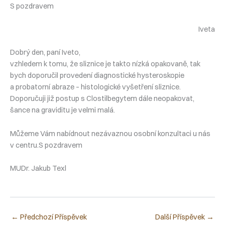
S pozdravem
Iveta
Dobrý den, paní Iveto,
vzhledem k tomu, že sliznice je takto nízká opakovaně, tak
bych doporučil provedení diagnostické hysteroskopie
a probatorní abraze – histologické vyšetření sliznice.
Doporučuji již postup s Clostilbegytem dále neopakovat,
šance na graviditu je velmi malá.
Můžeme Vám nabídnout nezávaznou osobní konzultaci u nás
v centru.S pozdravem
MUDr. Jakub Texl
←
Předchozí Příspěvek
Další Příspěvek
→