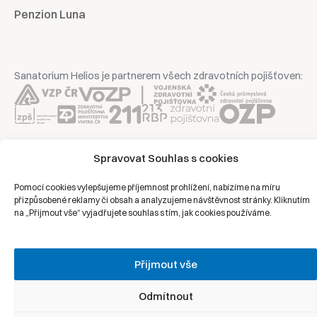
Penzion Luna
Sanatorium Helios je partnerem všech zdravotních pojišťoven:
Copyright © 2026 | Všechna práva vyhrazena | Sanatorium Helios
Spravovat Souhlas s cookies
Pomocí cookies vylepšujeme příjemnost prohlížení, nabízíme na míru
Ochrana osobních údajů
přizpůsobené reklamy či obsah a analyzujeme návštěvnost stránky. Kliknutím
na „Přijmout vše“ vyjadřujete souhlas s tím, jak cookies používáme.
Právní prohlášení
Zásady cookies
Přijmout vše
Odmítnout