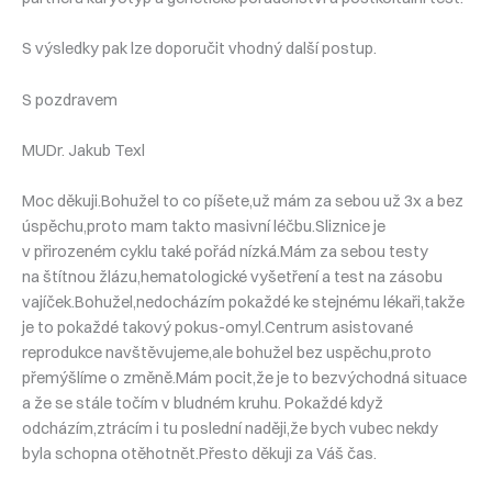
S výsledky pak lze doporučit vhodný další postup.
S pozdravem
MUDr. Jakub Texl
Moc děkuji.Bohužel to co píšete,už mám za sebou už 3x a bez
úspěchu,proto mam takto masivní léčbu.Sliznice je
v přirozeném cyklu také pořád nízká.Mám za sebou testy
na štítnou žlázu,hematologické vyšetření a test na zásobu
vajíček.Bohužel,nedocházím pokaždé ke stejnému lékaři,takže
je to pokaždé takový pokus-omyl.Centrum asistované
reprodukce navštěvujeme,ale bohužel bez uspěchu,proto
přemýšlíme o změně.Mám pocit,že je to bezvýchodná situace
a že se stále točím v bludném kruhu. Pokaždé když
odcházím,ztrácím i tu poslední naději,že bych vubec nekdy
byla schopna otěhotnět.Přesto děkuji za Váš čas.