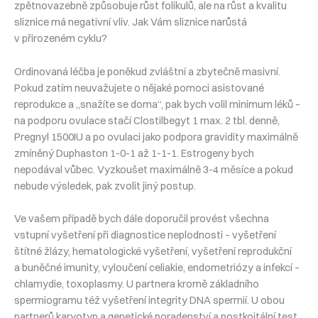
zpětnovazebně způsobuje růst folikulů, ale na růst a kvalitu
sliznice má negativní vliv. Jak Vám sliznice narůstá
v přirozeném cyklu?
Ordinovaná léčba je poněkud zvláštní a zbytečně masivní.
Pokud zatím neuvažujete o nějaké pomoci asistované
reprodukce a „snažíte se doma“, pak bych volil minimum léků –
na podporu ovulace stačí Clostilbegyt 1 max. 2 tbl. denně,
Pregnyl 1500IU a po ovulaci jako podpora gravidity maximálně
zmíněný Duphaston 1-0-1 až 1-1-1. Estrogeny bych
nepodával vůbec. Vyzkoušet maximálně 3-4 měsíce a pokud
nebude výsledek, pak zvolit jiný postup.
Ve vašem případě bych dále doporučil provést všechna
vstupní vyšetření při diagnostice neplodnosti – vyšetření
štítné žlázy, hematologické vyšetření, vyšetření reprodukční
a buněčné imunity, vyloučení celiakie, endometriózy a infekcí –
chlamydie, toxoplasmy. U partnera kromě základního
spermiogramu též vyšetření integrity DNA spermií. U obou
partnerů karyotyp a genetické poradenství a postkoitální test.