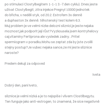
po stimulaci Clostylbegitem 1-1-1 3.-7.den cyklu). Dnes jeste
užívat Clostylbegit, zitra injekce Pregnyl 10000 jednotek
do břicha, v neděli styk, od 20.2. Estrofem 3x denně
a duphaston 3x denně. těhotenský test kolem 6.3.
Muj problem je ve velmi nizke delozni sliznici,je jeste nejaka
moznost,jak podporit její růst?Vyzkousela jsem kontryhelovy
caj,vitamíny Fertiprona ale vysledek zadny…Pritel
spermiogram v poradku.Mohu se zeptat zda by jste zvolili
stejny postup?Je vubec nejaka sance,ze mi jeste sliznice
naroste?
Predem dekuji za odpoved
Iveta
Dobrý den, paní Iveto,
sliznice je velmi nízká a je to nejspíše i vlivem Clostilbegytu.
Ten funguje jako anti-estrogen, to znamená, že sice negativně