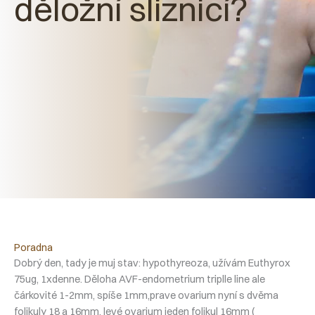
děložní sliznicí?
Poradna
Dobrý den, tady je muj stav: hypothyreoza, užívám Euthyrox
75ug, 1xdenne. Děloha AVF-endometrium triplle line ale
čárkovité 1-2mm, spíše 1mm,prave ovarium nyní s dvěma
folikuly 18 a 16mm, levé ovarium jeden folikul 16mm (