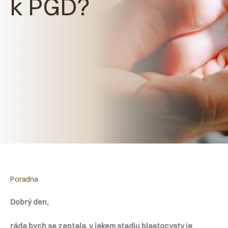
k PGD?
Poradna
Dobrý den,
ráda bych se zeptala, v jakem stadiu blastocysty je