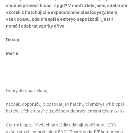
vhodne provest biopsi k pgd? V centru kde jsem, odebírání
vzorek z hatchujici a expandovane blastocysty. Mam
však obavu, zda tím spíše embryo nepoškodili, jestli
neměli odebrat vzorky dříve.
Dekuju
Marie
Dobrý den, paní Marie,
naopak, doporučuji bioptovat jen hatchující embrya. Při biopsii
hatchujících embryí je úspěšnost dobrých embryí kolem 80 %.
Centra bioptující všechna stádia udávají úspěšnost KETů
vyšetřených embryí kolem 50 % (Repromeda, IVF konference