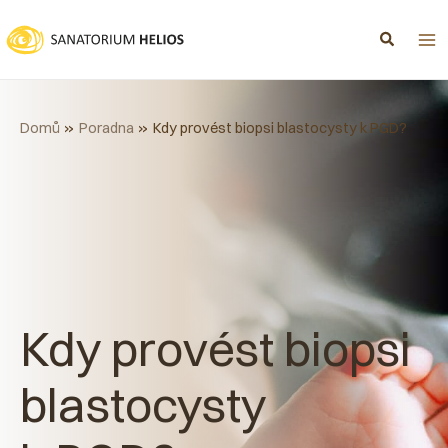
Přeskočit
na
obsah
Domů
Poradna
Kdy provést biopsi blastocysty k PGD?
Kdy provést biopsi
blastocysty