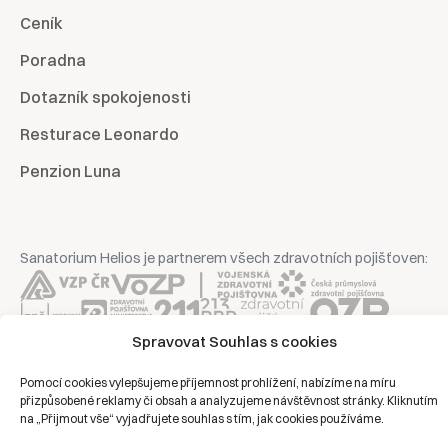
Ceník
Poradna
Dotazník spokojenosti
Resturace Leonardo
Penzion Luna
Sanatorium Helios je partnerem všech zdravotních pojišťoven:
Spravovat Souhlas s cookies
Copyright © 2026 | Všechna práva vyhrazena | Sanatorium Helios
Pomocí cookies vylepšujeme příjemnost prohlížení, nabízíme na míru
přizpůsobené reklamy či obsah a analyzujeme návštěvnost stránky. Kliknutím
Ochrana osobních údajů
na „Přijmout vše“ vyjadřujete souhlas s tím, jak cookies používáme.