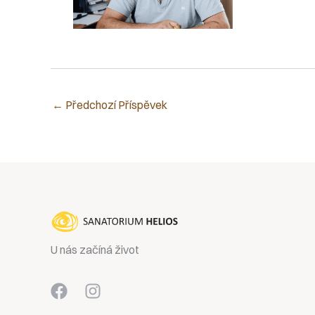
←
Předchozí Příspěvek
U nás začíná život