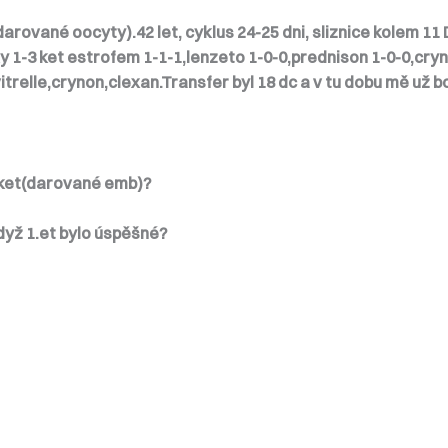
arované oocyty).42 let, cyklus 24-25 dni, sliznice kolem 11
ky
1-3 ket estrofem 1-1-1,lenzeto 1-0-0,prednison 1-0-0,cry
relle,crynon,clexan.Transfer byl 18 dc a v tu dobu mě už bol
í ket(darované emb)?
dyž 1.et bylo úspěšné?