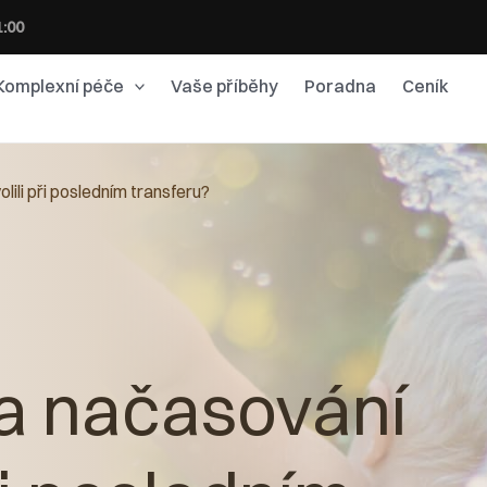
1:00
Komplexní péče
Vaše příběhy
Poradna
Ceník
lili při posledním transferu?
a načasování