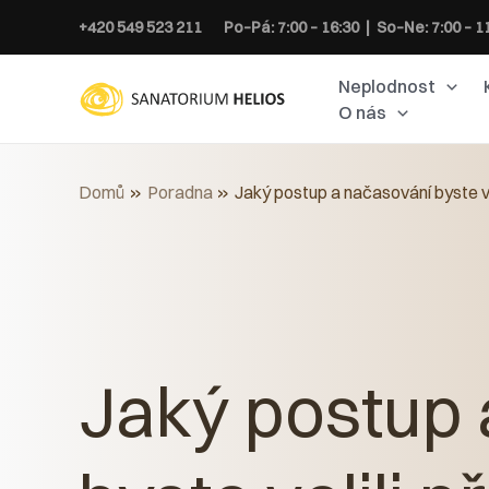
Přeskočit
+420 549 523 211
Po–Pá: 7:00 – 16:30 | So–Ne: 7:00 – 1
na
obsah
Neplodnost
O nás
Domů
Poradna
Jaký postup a načasování byste vo
Jaký postup 