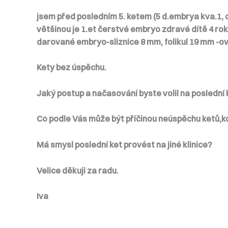
jsem před posledním 5. ketem (5 d.embrya kva.1, d
většinou je
1.et čerstvé embryo zdravé dítě 4 ro
darované embryo-sliznice 8 mm, folikul 19 mm -ovit
Kety bez úspěchu.
Jaký postup a načasování byste volil na posledn
Co podle Vás může být příčinou neúspěchu ketů,k
Má smysl poslední ket provést na jiné klinice?
Velice děkuji za radu.
Iva