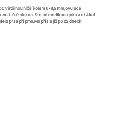
 DC většinou nižší kolem 6 -6,5 mm,ovulace
none 1-0-0,clexan.
Stejná medikace jako u et
4 ket
ela prsa při pms.Ms přišla již po 22 dnech.