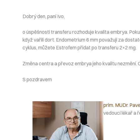
Dobrý den, paní Ivo,
o úspěšnosti transferu rozhoduje kvalita embrya. Poku
když vařili dort. Endometrium 6 mm považuji za dostat
cyklus, můžete Estrofem přidat po transferu 2×2 mg.
Změna centra a převoz embrya jeho kvalitu nezmění. 
S pozdravem
prim. MUDr. Pave
vedoucí lékař a ř