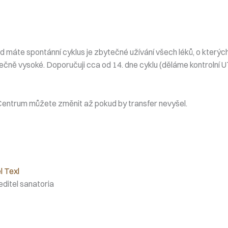
d máte spontánní cyklus je zbytečné užívání všech léků, o kterých
ečně vysoké. Doporučuji cca od 14. dne cyklu (děláme kontrolní U
Centrum můžete změnit až pokud by transfer nevyšel.
l Texl
editel sanatoria