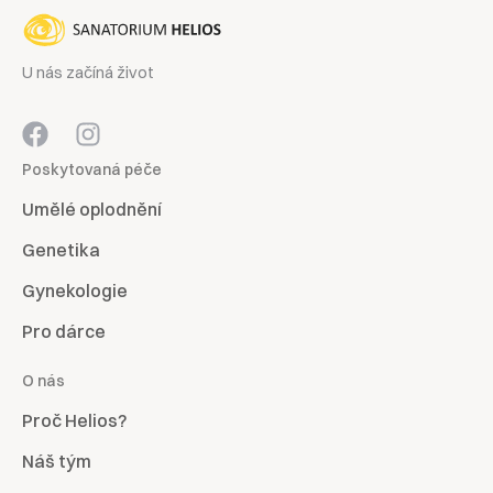
U nás začíná život
Poskytovaná péče
Umělé oplodnění
Genetika
Gynekologie
Pro dárce
O nás
Proč Helios?
Náš tým