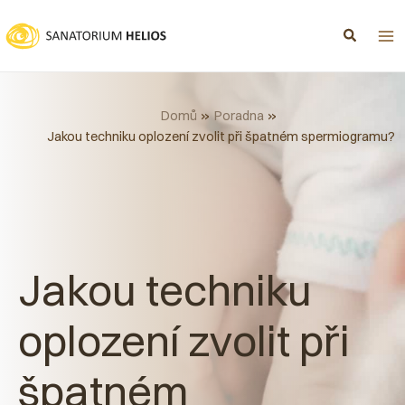
Přeskočit
na
obsah
Domů
Poradna
Jakou techniku oplození zvolit při špatném spermiogramu?
Jakou techniku
oplození zvolit při
špatném