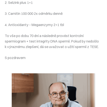
2. Selzink plus 1×1
3. Carnitin 100 000 2x odměrku denně
4. Antioxidanty – Megaenzymy 2×1 tbl
To vše po dobu 70 dní a následně provést kontrolní
spermiogram + test integrity DNA spermií. Pokud by nedošlo
k výraznému zlepšení, dá se uvažovat o užití spermií z TESE.
S pozdravem