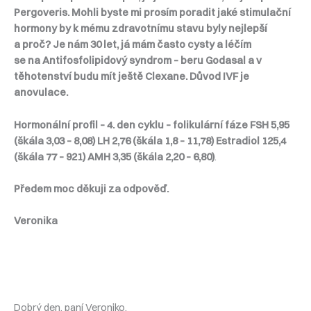
Pergoveris. Mohli byste mi prosím poradit jaké stimulační
hormony by k mému zdravotnímu stavu byly nejlepší
a proč? Je nám 30 let, já mám často cysty a léčím
se na Antifosfolipidový syndrom – beru Godasal a v
těhotenství budu mít ještě Clexane. Důvod IVF je
anovulace.
Hormonální profil – 4. den cyklu – folikulární fáze FSH 5,95
(škála 3,03 – 8,08) LH 2,76 (škála 1,8 – 11,78) Estradiol 125,4
(škála 77 – 921) AMH 3,35 (škála 2,20 – 6,80)
.
Předem moc děkuji za odpověď.
Veronika
Dobrý den, paní Veroniko,