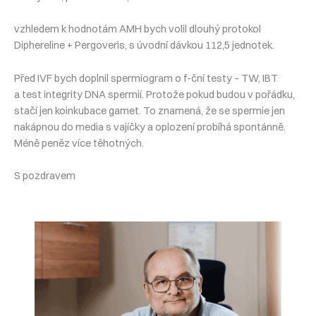
vzhledem k hodnotám AMH bych volil dlouhý protokol
Diphereline + Pergoveris, s úvodní dávkou 112,5 jednotek.
Před IVF bych doplnil spermiogram o f-ční testy – TW, IBT
a test integrity DNA spermií. Protože pokud budou v pořádku,
stačí jen koinkubace gamet. To znamená, že se spermie jen
nakápnou do media s vajíčky a oplození probíhá spontánně.
Méně peněz více těhotných.
S pozdravem