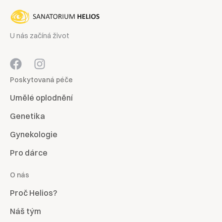
U nás začíná život
Poskytovaná péče
Umělé oplodnění
Genetika
Gynekologie
Pro dárce
O nás
Proč Helios?
Náš tým