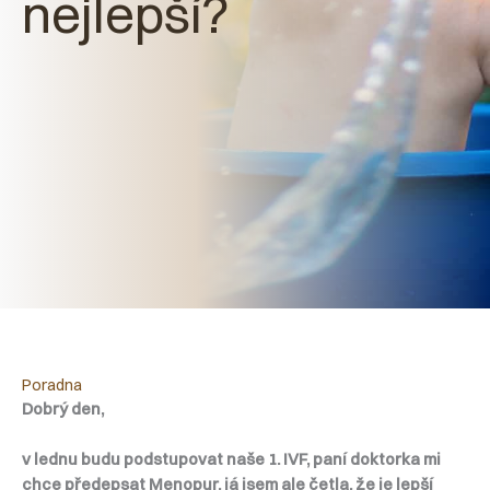
nejlepší?
Poradna
Dobrý den,
v lednu budu podstupovat naše 1. IVF, paní doktorka mi
chce předepsat Menopur, já jsem ale četla, že je lepší