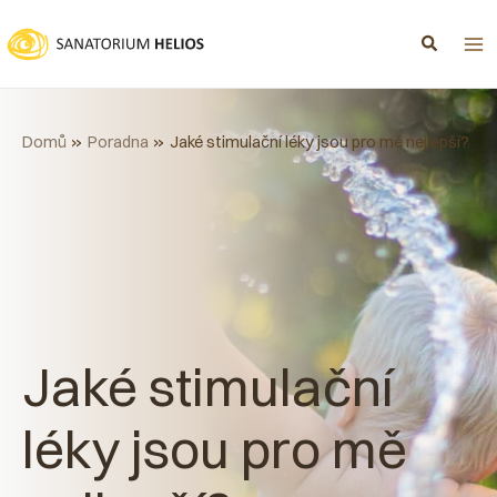
Přeskočit
na
obsah
Domů
Poradna
Jaké stimulační léky jsou pro mě nejlepší?
Jaké stimulační
léky jsou pro mě