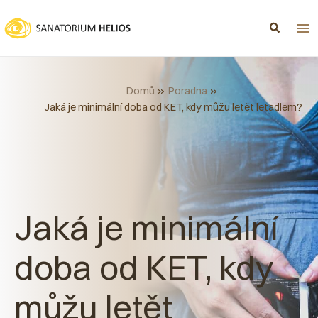
Přeskočit
na
obsah
Domů
Poradna
Jaká je minimální doba od KET, kdy můžu letět letadlem?
Jaká je minimální
doba od KET, kdy
můžu letět