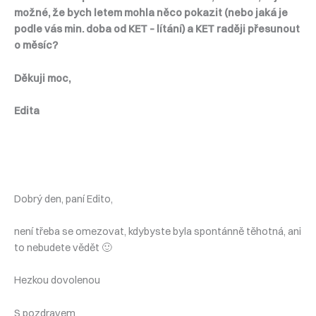
možné, že bych letem mohla něco pokazit (nebo jaká je
podle vás min. doba od KET – lítání) a KET raději přesunout
o měsíc?
Děkuji moc,
Edita
Dobrý den, paní Edito,
není třeba se omezovat, kdybyste byla spontánně těhotná, ani
to nebudete vědět 🙂
Hezkou dovolenou
S pozdravem