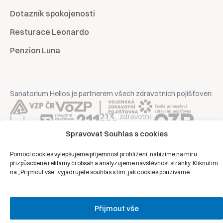
Dotazník spokojenosti
Resturace Leonardo
Penzion Luna
Sanatorium Helios je partnerem všech zdravotních pojišťoven:
Spravovat Souhlas s cookies
Copyright © 2026 | Všechna práva vyhrazena | Sanatorium Helios
Pomocí cookies vylepšujeme příjemnost prohlížení, nabízíme na míru
přizpůsobené reklamy či obsah a analyzujeme návštěvnost stránky. Kliknutím
na „Přijmout vše“ vyjadřujete souhlas s tím, jak cookies používáme.
Ochrana osobních údajů
Právní prohlášení
Zásady cookies
Přijmout vše