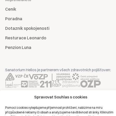
Ceník
Poradna
Dotazník spokojenosti
Resturace Leonardo
Penzion Luna
Sanatorium Helios je partnerem všech zdravotních pojišťoven:
Spravovat Souhlas s cookies
Copyright © 2026 | Všechna práva vyhrazena | Sanatorium Helios
Pomocí cookies vylepšujeme příjemnost prohlížení, nabízíme na míru
Ochrana osobních údajů
přizpůsobené reklamy či obsah a analyzujeme návštěvnost stránky. Kliknutím