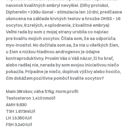
navonok kvalitných embryi nevyšiel. (Dlhy protokol,
Dipherelin +100iu Gonal – stimulacia len 10 dní, predčasne
ukoncena na základe krvných testov a hrozbe OHSS – 16
oocytov, 6 zrelých, 4 oplodnenie, 2 kvalitné embrya)
Veľmi rada by som z mojej strany urobila co najviac
pre kvalitu mojich oocytov. Čítala som, že sa odporúča
myo-inositol. No dočítala som sa, že nie u všetkých žien,
u žien s nízkou hladinou androgenov je údajne
kontraproduktivny. Prosím Vás o Váš názor, či ho brať,
alebo radšej nie, nerada by som svojou iniciatívou niečo
pokazila. Prípadne je niečo, doplnok výživy alebo hocičo,
čím dokážem pozitívne pomôcť kvalite oocytov?
Mam 38rokov, váha 57kg. Horm.profil:
Testosteron 1.410 nmol/l
AMH 9.630
TSH 1.673mIU/l
LH 13.350 IU/l
FSH 3.240 IU/l