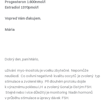
Progesteron 1.600nmol/l
Estradiol 1370pmol/l
Vopred Vám ďakujem.
Mária
Dobrý den, paní Mário,
užívání myo-inositolu je vcelku zbytečné. Nepomůže
neuškodí. Co ovlivní negativně kvalitu oocytů je zvolený typ
stimulace a zvolené léky. Při dlouhém protoku dojde
k výraznému poklesu LH a zvolený Gonal je čistým FSH.
Stejně nebo i více důležitý je monitoring hladin hormonů
v průběhu stimulace a úpravy dávek FSH.