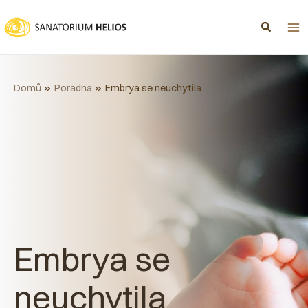
Přeskočit
na
obsah
Domů
Poradna
Embrya se neuchytila
Embrya se
neuchytila