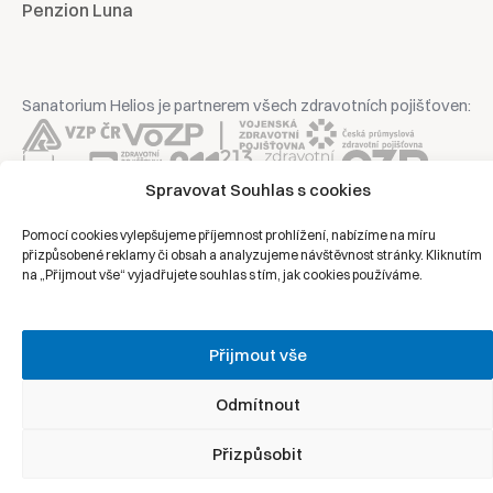
Penzion Luna
Sanatorium Helios je partnerem všech zdravotních pojišťoven:
Spravovat Souhlas s cookies
Copyright © 2026 | Všechna práva vyhrazena | Sanatorium Helios
Pomocí cookies vylepšujeme příjemnost prohlížení, nabízíme na míru
přizpůsobené reklamy či obsah a analyzujeme návštěvnost stránky. Kliknutím
na „Přijmout vše“ vyjadřujete souhlas s tím, jak cookies používáme.
Ochrana osobních údajů
Právní prohlášení
Přijmout vše
Zásady cookies
Odmítnout
Přizpůsobit