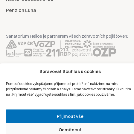
Penzion Luna
Sanatorium Helios je partnerem všech zdravotních pojišťoven:
Copyright © 2026 | Všechna práva vyhrazena | Sanatorium Helios
Spravovat Souhlas s cookies
Pomocí cookies vylepšujeme příjemnost prohlížení, nabízíme na míru
Ochrana osobních údajů
přizpůsobené reklamy či obsah a analyzujeme návštěvnost stránky. Kliknutím
na „Přijmout vše“ vyjadřujete souhlas s tím, jak cookies používáme.
Právní prohlášení
Zásady cookies
Přijmout vše
Odmítnout