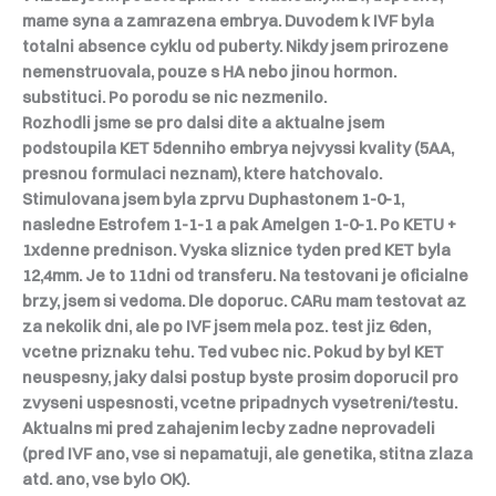
mame syna a zamrazena embrya. Duvodem k IVF byla
totalni absence cyklu od puberty. Nikdy jsem prirozene
nemenstruovala, pouze s HA nebo jinou hormon.
substituci. Po porodu se nic nezmenilo.
Rozhodli jsme se pro dalsi dite a aktualne jsem
podstoupila KET 5denniho embrya nejvyssi kvality (5AA,
presnou formulaci neznam), ktere hatchovalo.
Stimulovana jsem byla zprvu Duphastonem 1-0-1,
nasledne Estrofem 1-1-1 a pak Amelgen 1-0-1. Po KETU +
1xdenne prednison. Vyska sliznice tyden pred KET byla
12,4mm. Je to 11dni od transferu. Na testovani je oficialne
brzy, jsem si vedoma. Dle doporuc. CARu mam testovat az
za nekolik dni, ale po IVF jsem mela poz. test jiz 6den,
vcetne priznaku tehu. Ted vubec nic. Pokud by byl KET
neuspesny, jaky dalsi postup byste prosim doporucil pro
zvyseni uspesnosti, vcetne pripadnych vysetreni/testu.
Aktualns mi pred zahajenim lecby zadne neprovadeli
(pred IVF ano, vse si nepamatuji, ale genetika, stitna zlaza
atd. ano, vse bylo OK).