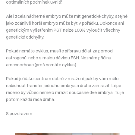
optimálních podmínek uvnitř.
Ale i zcela nádherné embryo může mít genetické chyby, stejně
jako zdánlivě horší embryo může být v pořádku. Dokonce ani
genetickým vyšetřením PGT nelze 100% vyloučit všechny
genetické odchylky.
Pokud nemáte cyklus, musíte přípravu dělat za pomoci
estrogenů, nebo s malou dávkou FSH. Neznám příčinu
amennorhoae (proč nemáte cyklus).
Pokud je Vaše centrum dobré v mražení, pak by vám mělo
nabídnout transfer jednoho embrya a druhé zamrazit. Lépe
řečeno by vůbec nemělo mrazit současně dvě embrya. Tu je
potom každá rada drahá.
S pozdravem