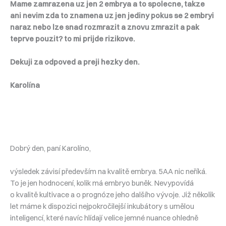
Mame zamrazena uz jen 2 embrya a to spolecne, takze
ani nevim zda to znamena uz jen jediny pokus se 2 embryi
naraz nebo lze snad rozmrazit a znovu zmrazit a pak
teprve pouzit? to mi prijde rizikove.
Dekuji za odpoved a preji hezky den.
Karolína
Dobrý den, paní Karolíno,
výsledek závisí především na kvalitě embrya. 5AA nic neříká.
To je jen hodnocení, kolik má embryo buněk. Nevypovídá
o kvalitě kultivace a o prognóze jeho dalšího vývoje. Již několik
let máme k dispozici nejpokročilejší inkubátory s umělou
inteligencí, které navíc hlídají velice jemné nuance ohledně