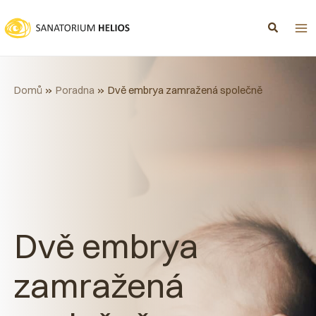
Přeskočit
na
obsah
Domů
Poradna
Dvě embrya zamražená společně
Dvě embrya
zamražená