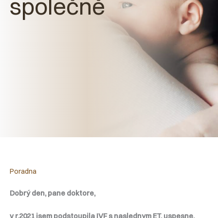
společně
Poradna
Dobrý den, pane doktore,
v r.2021 jsem podstoupila IVF s naslednym ET, uspesne,