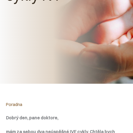
Poradna
Dobrý den, pane doktore,
mám za sebou dva neúspěšné IVF cykly. Chtěla bych