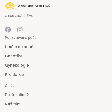
U nás začíná život
Poskytovaná péče
Umělé oplodnění
Genetika
Gynekologie
Pro dárce
O nás
Proč Helios?
Náš tým