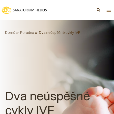
Přeskočit
na
obsah
Domů
Poradna
Dva neúspěšné cykly IVF
Dva neúspěšné
cykly IVF