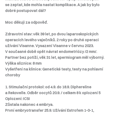
se zeptat, kde mohla nastat komplikace. A jak by bylo
dobré postupovat dál?
Moc děkuji za odpověď.
Zdravotní stav: věk 39 let, po dvou laparoskopických
operacích levého vaječníků. 2 roky po druhé operaci
užívání Visanne. Vysazení Visanne v červnu 2023.
V současné době opět návrat endometriózy /2 mm/.
Partner bez potíží, věk 31 let, spermiogram měl výborný.
Výška sliznice: 8 mm
Vyšetření na klinice: Genetické testy, testy na pohlavní
choroby
1. Stimulační protokol: od 4.9. do 18.9. Diphereline
a Rekovelle. Odběr oocytů 20.9. / celkem 8 k oplození 5
Oplození: ICSI
Zůstala nakonec 4 embrya.
První embryotransfer 25.9. Užívání Estrofem 1-0-1,