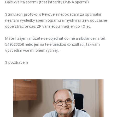
Dále kvalita spermií (test integrity DMNA spermií).
Stimulační protokol s Rekovele nepokládám za optimální,
neznám výsledky spermiogramu a myslím si, že v současné
době ztrácíte čas. ZP vám léčbu hradí jen do 40 let.
Máte li zájem, můžete se objednat do mé ambulance na tel.
549523258 nebo jen na telefonickou konzultaci, tak vám
vysvětlím vše mnohem rychleji.
S pozdravem