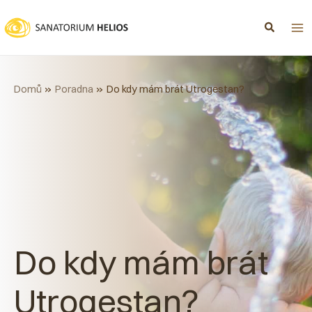
Přeskočit
na
obsah
Domů
Poradna
Do kdy mám brát Utrogestan?
Do kdy mám brát
Utrogestan?