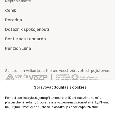
Nepřehlédněte
Ceník
Poradna
Dotazník spokojenosti
Resturace Leonardo
Penzion Luna
Sanatorium Helios je partnerem všech zdravotních pojišťoven:
Spravovat Souhlas s cookies
Pomocí cookies vylepšujeme příjemnost prohlížení, nabízíme na míru
Copyright © 2026 | Všechna práva vyhrazena | Sanatorium Helios
přizpůsobené reklamy či obsah a analyzujeme návštěvnost stránky. Kliknutím
na „Přijmout vše“ vyjadřujete souhlas s tím, jak cookies používáme.
Ochrana osobních údajů