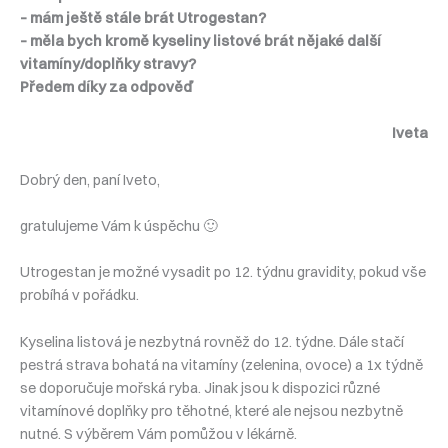
– mám ještě stále brát Utrogestan?
– měla bych kromě kyseliny listové brát nějaké další
vitamíny/doplňky stravy?
Předem díky za odpověď
Iveta
Dobrý den, paní Iveto,
gratulujeme Vám k úspěchu 🙂
Utrogestan je možné vysadit po 12. týdnu gravidity, pokud vše
probíhá v pořádku.
Kyselina listová je nezbytná rovněž do 12. týdne. Dále stačí
pestrá strava bohatá na vitamíny (zelenina, ovoce) a 1x týdně
se doporučuje mořská ryba. Jinak jsou k dispozici různé
vitamínové doplňky pro těhotné, které ale nejsou nezbytně
nutné. S výběrem Vám pomůžou v lékárně.