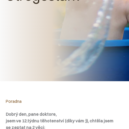
Poradna
Dobrý den, pane doktore,
jsem ve 12.týdnu těhotenství (díky vám :)), chtěla jsem
se zeptat na 2 věci: