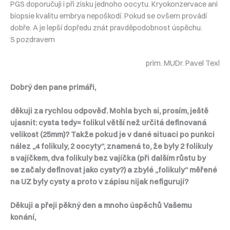
PGS doporučuji i při zisku jednoho oocytu. Kryokonzervace ani
biopsie kvalitu embrya nepoškodí. Pokud se ovšem provádí
dobře. A je lepší dopředu znát pravděpodobnost úspěchu.
S pozdravem
prim. MUDr. Pavel Texl
Dobrý den pane primáři,
děkuji za rychlou odpověď. Mohla bych si, prosím, ještě
ujasnit: cysta tedy= folikul větší než určitá definovaná
velikost (25mm)? Takže pokud je v dané situaci po punkci
nález „4 folikuly, 2 oocyty“, znamená to, že byly 2 folikuly
s vajíčkem, dva folikuly bez vajíčka (při dalším růstu by
se začaly definovat jako cysty?) a zbylé „folikuly“ měřené
na UZ byly cysty a proto v zápisu nijak nefigurují?
Děkuji a přeji pěkný den a mnoho úspěchů Vašemu
konání,