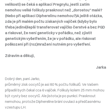
velikosti) se čeká s aplikací Pregnylu, jestli zatím
nemohou velké folikuly prasknout než „dorostou“ malé?
(Nebo při aplikaci Dipherelinu nemohou?)A ještě otázka,
zda je při malém počtu získaných vajíček (kdyby bylo
třeba jediné)lepší transferovat vajíčko čerstvé a bez PGD
a riskovat, že není geneticky v pořádku, než zjistit
genetickým vyšetřením, že je v pořádku, ale riskovat
poškození při (roz)mražení nutném pro vyšetření.
Zdravím a děkuji,
Jarka
Dobrý den, paní Jarko,
průměrný zisk oocytů je asi 80 % počtu folikulů. Ve Vašem
případě bych čekal cca 6 vajíček. Folikuly kolem 25 mm mohou
být cysty bez oocytů. Ale jistota je po punkci. Prasknout
nemohou, protože Diphereline brání ovulaci a předčasnému
vzestupu LH.