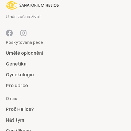
U nás začíná život
Poskytovaná péče
Umělé oplodnění
Genetika
Gynekologie
Pro dárce
O nás
Proč Helios?
Náš tým
Certifikace