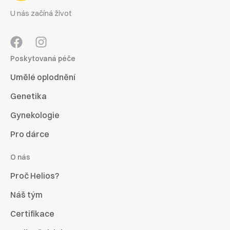
U nás začíná život
Poskytovaná péče
Umělé oplodnění
Genetika
Gynekologie
Pro dárce
O nás
Proč Helios?
Náš tým
Certifikace