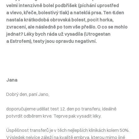
velmi intenzivně bolel podbřišek (píchání uprostřed
a vlevo, křeče, bolestivý tlak) a nateklá prsa. Ten 6.den
nastala krátkodobá obrovská bolest, pocit horka,
zvracení, ale následně po tom vše přešlo. O co se mohlo
jednat? Léky bych ráda už vysadila (Utrogestan
a Estrofem), testy jsou opravdu negativní.
Jana
Dobrý den, paní Jano,
doporučujeme udělat test 12. den po transferu, ideálně
potvrdit odběrem krve. Teprve pak vysadit léky.
Úspěšnost transferů je v těch nejlepších klinikách kolem 50%.
Výsledek nejvíce záleží na kvalitě embrya, kterou mimo jiné