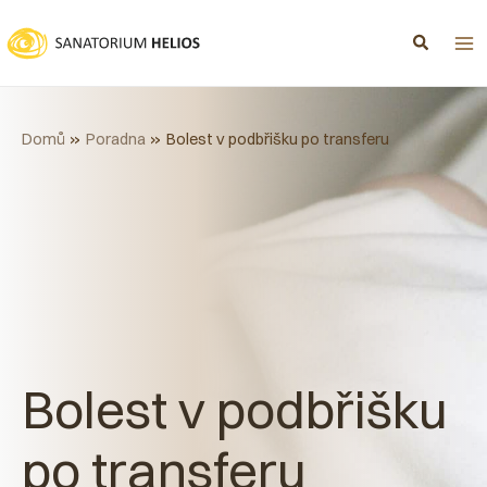
Přeskočit
na
obsah
Domů
Poradna
Bolest v podbřišku po transferu
Bolest v podbřišku
po transferu