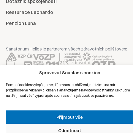
Dotazník spokojenosti
Resturace Leonardo
Penzion Luna
Sanatorium Helios je partnerem všech zdravotních pojišťoven:
Spravovat Souhlas s cookies
Copyright © 2026 | Všechna práva vyhrazena | Sanatorium Helios
Pomocí cookies vylepšujeme příjemnost prohlížení, nabízíme na míru
přizpůsobené reklamy či obsah a analyzujeme návštěvnost stránky. Kliknutím
na „Přijmout vše“ vyjadřujete souhlas s tím, jak cookies používáme.
Ochrana osobních údajů
Právní prohlášení
Přijmout vše
Zásady cookies
Odmítnout