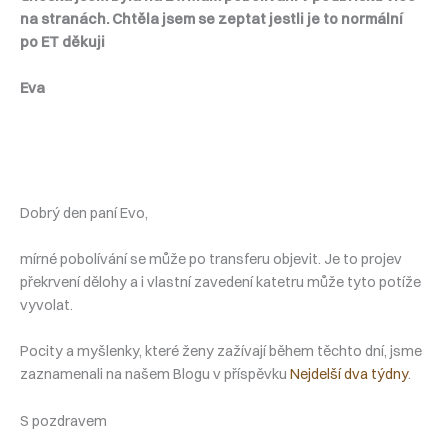
na stranách. Chtěla jsem se zeptat jestli je to normální
po ET děkuji
Eva
Dobrý den paní Evo,
mírné pobolívání se může po transferu objevit. Je to projev
překrvení dělohy a i vlastní zavedení katetru může tyto potíže
vyvolat.
Pocity a myšlenky, které ženy zažívají během těchto dní, jsme
zaznamenali na našem Blogu v příspěvku
Nejdelší dva týdny
.
S pozdravem