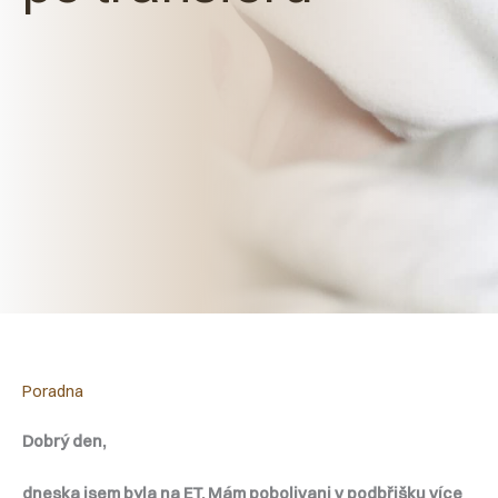
Poradna
Dobrý den,
dneska jsem byla na ET. Mám pobolivani v podbřišku více