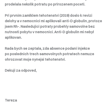
prodelala nekolik potratu po prirozenem poceti.
Pri prvnim zamlklem tehotenstvi (2019) doslo k revizi
delohy a v nemocnici mi aplikovali anti-D globulin, protoze
jsem Rh-. Nasledujici potraty probehly samovolne bez
nutnosti pobytu v nemocnici. Anti-D globulin mi nebyl
aplikovan.
Rada bych se zeptala, zda absence podani injekce
po poslednich trech samovolnych potratech nemuze
ohrozovat moje nynejsi tehotenstvi.
Dekuji za odpoved,
Tereza