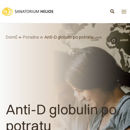
Přeskočit
na
obsah
Domů
Poradna
Anti-D globulin po potratu
Anti-D globulin po
potratu